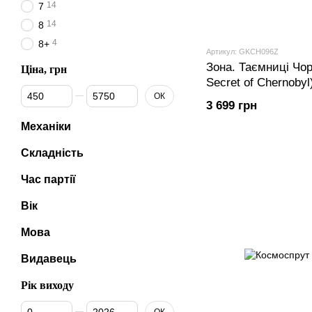
14
7
14
8
4
8+
Артикул: GKCH096Z
Зона. Таємниці Чо
Ціна, грн
Secret of Chernobyl
Від Ціна, грн
До Ціна, грн
ОК
3 699 грн
Механіки
Складність
Час партії
Вік
Мова
Видавець
Рік виходу
Від Рік виходу
До Рік виходу