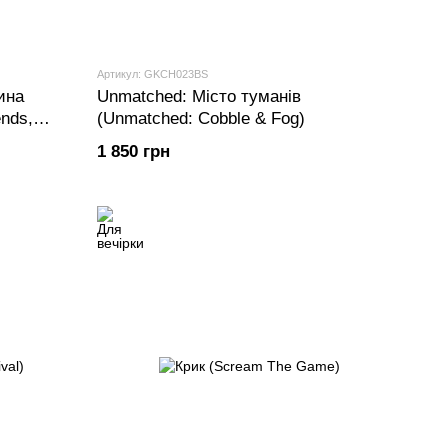
Артикул: GKCH023BS
ина
Unmatched: Місто туманів
ends,
(Unmatched: Cobble & Fog)
1 850 грн