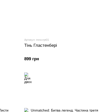
Артикул: mnscrpt01
Тінь Гластенбері
899 грн