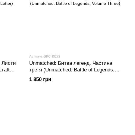
Артикул: GKCH0272
- Листи
Unmatched: Битва легенд. Частина
raft
третя (Unmatched: Battle of Legends,
Volume Three)
1 850 грн