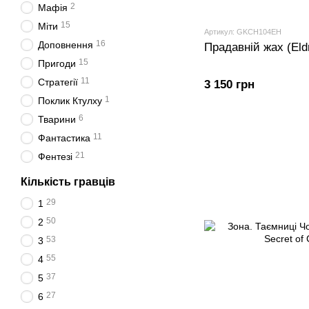
2
Мафія
15
Міти
Артикул: GKCH104EH
16
Доповнення
Прадавній жах (Eldr
15
Пригоди
11
Стратегії
3 150 грн
1
Поклик Ктулху
6
Тварини
11
Фантастика
21
Фентезі
Кількість гравців
29
1
50
2
53
3
55
4
37
5
27
6