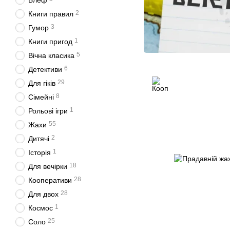
Блеф
2
Книги правил
3
Гумор
1
Книги пригод
5
Вічна класика
6
Детективи
29
Для гіків
8
Сімейні
1
Рольові ігри
55
Жахи
2
Дитячі
1
Історія
18
Для вечірки
28
Кооперативи
28
Для двох
1
Космос
25
Соло