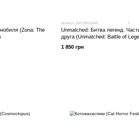
1
Артикул: GKCH053UM2
рнобиля (Zona: The
Unmatched: Битва легенд. Част
)
друга (Unmatched: Battle of Leg
Volume Two)
1 850 грн