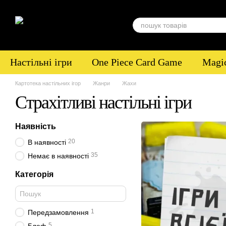
Перейти до основного контенту
Настільні ігри
One Piece Card Game
Magic
Картотека настільних ігор
Жанри
Жахи
Страхітливі настільні ігри
Наявність
20
В наявності
35
Немає в наявності
Категорія
1
Передзамовлення
5