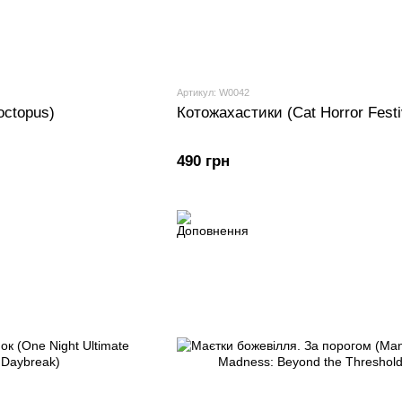
Артикул: W0042
ctopus)
Котожахастики (Cat Horror Festi
490 грн