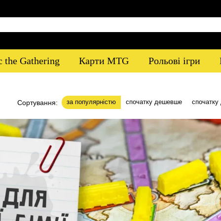
 the Gathering
Карти MTG
Рольові ігри
за популярністю
спочатку дешевше
спочатку
Сортування: