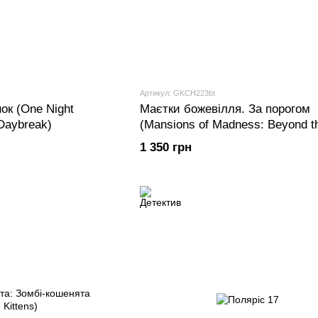
Артикул: GKCH223bt
ок (One Night
Маєтки божевілля. За порогом
 Daybreak)
(Mansions of Madness: Beyond t
Threshold)
1 350 грн