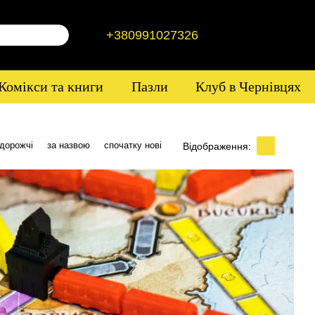
+380991027326
Комікси та книги
Пазли
Клуб в Чернівцях
 дорожчі
за назвою
спочатку нові
Відображення: