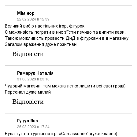
Мімінор
22.02.2024 в 12:39
Великий вибір настільних ігор, фігурок.
Є можливість пограти в них зʼїсти печиво та випити кави.
Також можливість провести ДнД з фігурками від магазину.
Загалом враження дуже позитивні
Відповісти
Римарук Наталія
31.08.2023 в 23:18
Чудовий магазин, там можна легко лишити всі свої гроші)
Персонал дуже милий
Відповісти
Гуцул Яна
26.08.2023 в 17:24
Була тут на турнірі по ігрі «Carcassonne” дуже класно)