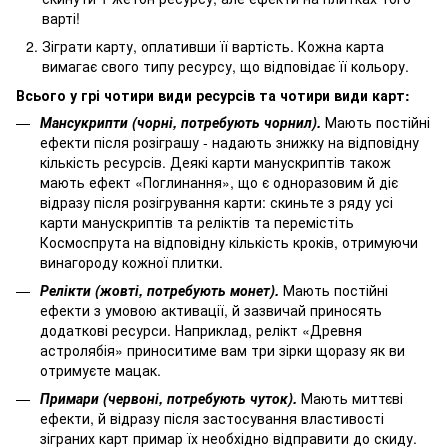
варті!
Зіграти карту, оплативши її вартість. Кожна карта
вимагає свого типу ресурсу, що відповідає її кольору.
Всього у грі чотири види ресурсів та чотири види карт:
Мансукрипти (чорні, потребують чорнил).
Мають постійні
ефекти після розіграшу - надають знижку на відповідну
кількість ресурсів. Деякі карти манускриптів також
мають ефект «Поглинання», що є одноразовим й діє
відразу після розігрування карти: скиньте з ряду усі
карти манускриптів та реліктів та перемістіть
Космоспрута на відповідну кількість кроків, отримуючи
винагороду кожної плитки.
Релікти (жовті, потребують монет).
Мають постійні
ефекти з умовою активації, й зазвичай приносять
додаткові ресурси. Наприклад, релікт «Древня
астролябія» приноситиме вам три зірки щоразу як ви
отримуєте мацак.
Примари (червоні, потребують чуток).
Мають миттєві
ефекти, й відразу після застосування властивості
зіграних карт примар їх необхідно відправити до скиду.