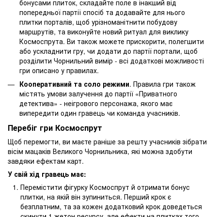
бонусами плиток, складайте поле в інакший від
попередньої партії спосіб та додавайте для нього
плитки порталів, щоб урізноманітнити побудову
маршрутів, та виконуйте новий ритуал для виклику
Космоспрута. Ви також можете прискорити, полегшити
або ускладнити гру, чи додати до партії портали, щоб
розділити Чорнильний вимір - всі додаткові можливості
гри описано у правилах.
Кооперативний та соло режими
. Правила гри також
містять умови залучення до партії «Приватного
детектива» - неігрового персонажа, якого має
випередити один гравець чи команда учасників.
Перебіг гри Космоспрут
Щоб перемогти, ви маєте раніше за решту учасників зібрати
вісім мацаків Великого Чорнильника, які можна здобути
завдяки ефектам карт.
У свій хід гравець має:
Перемістити фігурку Космоспрут й отримати бонус
плитки, на якій він зупиниться. Перший крок є
безплатним, та за кожен додатковий крок доведеться
скинути 1 жетон ресурсу, але ефекти на плитках того