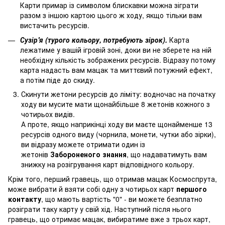
Карти примар із символом блискавки можна зіграти
разом з іншою картою цього ж ходу, якщо тільки вам
вистачить ресурсів.
Сузір'я (турого кольору, потребують зірок).
Карта
лежатиме у вашій ігровій зоні, доки ви не зберете на ній
необхідну кількість зображених ресурсів. Відразу потому
карта надасть вам мацак та миттєвий потужний ефект,
а потім піде до скиду.
Скинути жетони ресурсів до ліміту: водночас на початку
ходу ви мусите мати щонайбільше 8 жетонів кожного з
чотирьох видів.
А проте, якщо наприкінці ходу ви маєте щонайменше 13
ресурсів одного виду (чорнила, монети, чутки або зірки),
ви відразу можете отримати один із
жетонів
Забороненого знання
, що надаватимуть вам
знижку на розігрування карт відповідного кольору.
Крім того, перший гравець, що отримав мацак Космоспрута,
може вибрати й взяти собі одну з чотирьох карт
першого
контакту
, що мають вартість "0" - ви можете безплатно
розіграти таку карту у свій хід. Наступний після нього
гравець, що отримає мацак, вибиратиме вже з трьох карт,