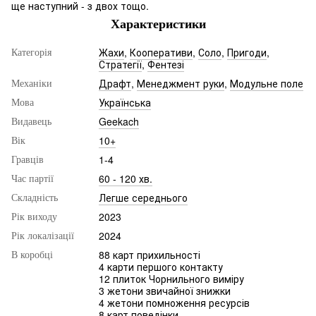
ще наступний - з двох тощо.
Характеристики
Жахи
,
Кооперативи
,
Соло
,
Пригоди
,
Категорія
Стратегії
,
Фентезі
Драфт
,
Менеджмент руки
,
Модульне поле
Механіки
Українська
Мова
Geekach
Видавець
10+
Вік
1-4
Гравців
60 - 120 хв.
Час партії
Легше середнього
Складність
2023
Рік виходу
2024
Рік локалізації
88 карт прихильності
В коробці
4 карти першого контакту
12 плиток Чорнильного виміру
3 жетони звичайної знижки
4 жетони помноження ресурсів
8 карт поведінки