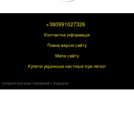
+380991027326
Контактна інформація
Повна версія сайту
Мапа сайту
Купити українські настільні ігри легко!
Інтернет-магазин створений з Хорошоп