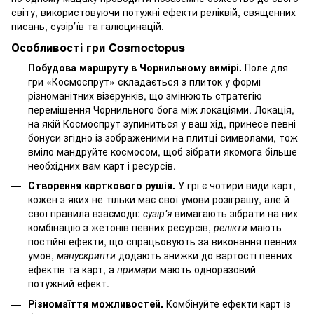
світу, використовуючи потужні ефекти реліквій, священних
писань, сузір’їв та галюцинацій.
Особливості гри Cosmoctopus
Побудова маршруту в Чорнильному вимірі.
Поле для
гри «Космоспрут» складається з плиток у формі
різноманітних візерунків, що змінюють стратегію
переміщення Чорнильного бога між локаціями. Локація,
на якій Космоспрут зупиниться у ваш хід, принесе певні
бонуси згідно із зображеними на плитці символами, тож
вміло мандруйте космосом, щоб зібрати якомога більше
необхідних вам карт і ресурсів.
Створення карткового рушія.
У грі є чотири види карт,
кожен з яких не тільки має свої умови розіграшу, але й
свої правила взаємодії:
сузір'я
вимагають зібрати на них
комбінацію з жетонів певних ресурсів,
релікти
мають
постійні ефекти, що спрацьовують за виконання певних
умов,
манускрипти
додають знижки до вартості певних
ефектів та карт, а
примари
мають одноразовий
потужний ефект.
Різномаїття можливостей.
Комбінуйте ефекти карт із