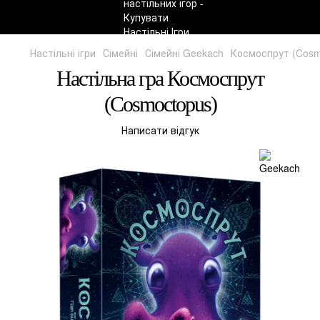
Настільні ігри
Сімейні
Сімейні Geekach
Космоспрут (Cosm
Настільна гра Космоспрут
(Cosmoctopus)
Написати відгук