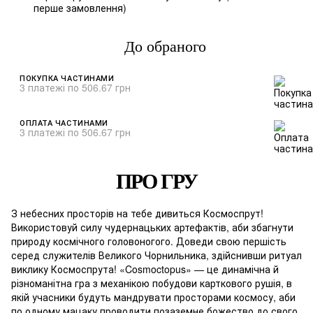
%
перше замовлення)
До обраного
ПОКУПКА ЧАСТИНАМИ
3 платежі по 506.67 грн
ОПЛАТА ЧАСТИНАМИ
3 платежі по 506.67 грн
ПРО ГРУ
З небесних просторів на тебе дивиться Космоспрут!
Використовуй силу чудернацьких артефактів, аби збагнути
природу космічного головоногого. Доведи свою першість
серед служителів Великого Чорнильника, здійснивши ритуал
виклику Космоспрута! «Cosmoctopus» — це динамічна й
різноманітна гра з механікою побудови карткового рушія, в
якій учасники будуть мандрувати просторами космосу, аби
по одному мацаку проводити позаземне божество до свого