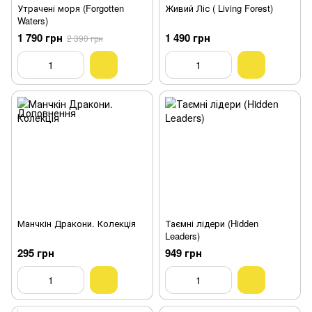
Утрачені моря (Forgotten
Живий Ліс ( Living Forest)
Waters)
1 790 грн
1 490 грн
2 390 грн
Манчкін Дракони. Колекція
Таємні лідери (Hidden
Leaders)
295 грн
949 грн