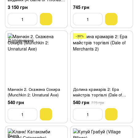
The Board Game Second
3 150 грн
745 грн
Edition)
−30%
Манчкін 2. Скажена Сокира
Долина крамарів 2: Ера
(Munchkin 2: Unnatural Axe)
майстрів торгівлі (Dale of
Merchants 2)
540 грн
540 грн
775 грн