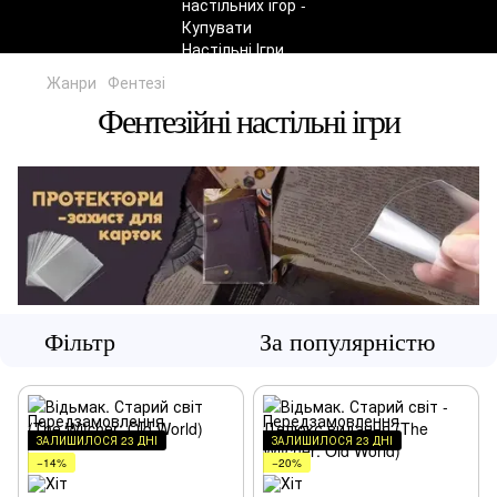
Жанри
Фентезі
Фентезійні настільні ігри
Фільтр
За популярністю
ЗАЛИШИЛОСЯ 23 ДНІ
ЗАЛИШИЛОСЯ 23 ДНІ
−14%
−20%