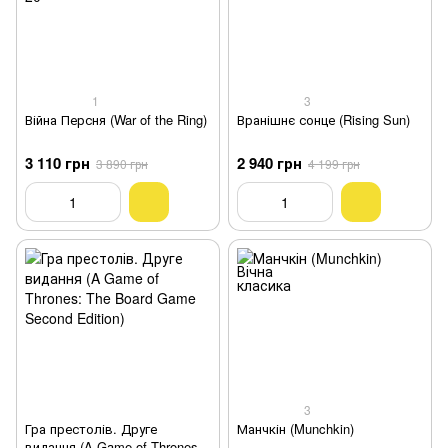
1
3
Війна Персня (War of the Ring)
Вранішнє сонце (Rising Sun)
3 110 грн
2 940 грн
3 890 грн
4 199 грн
3
Гра престолів. Друге
Манчкін (Munchkin)
видання (A Game of Thrones: