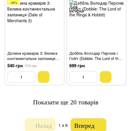
−30%
Долина крамарів 3: Велика
Доббль Володар Перснів і
континентальна залізниця
Гобіт (Dobble: The Lord of the
(Dale of Merchants 3)
Rings & Hobbit)
540 грн
699 грн
775 грн
Показати ще 20 товарів
Назад
Вперед
1
з 9