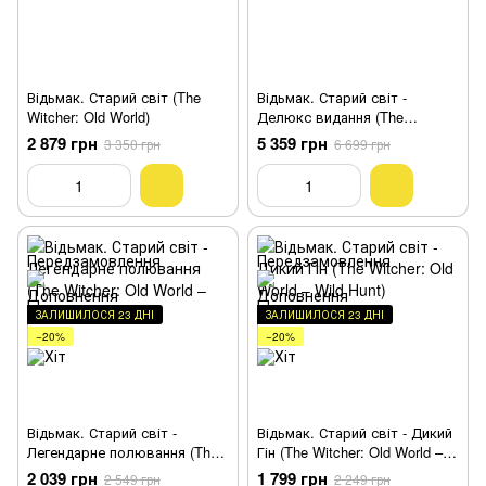
Відьмак. Старий світ (The
Відьмак. Старий світ -
Witcher: Old World)
Делюкс видання (The
Witcher: Old World)
2 879 грн
5 359 грн
3 350 грн
6 699 грн
ЗАЛИШИЛОСЯ 23 ДНІ
ЗАЛИШИЛОСЯ 23 ДНІ
−20%
−20%
Відьмак. Старий світ -
Відьмак. Старий світ - Дикий
Легендарне полювання (The
Гін (The Witcher: Old World –
Witcher: Old World – Legendary
Wild Hunt)
2 039 грн
1 799 грн
2 549 грн
2 249 грн