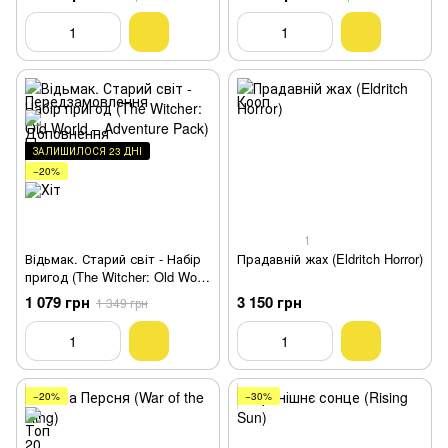
Hunt)
ЗАЛИШИЛОСЯ 23 ДНІ
−20%
1
Відьмак. Старий світ - Набір
Прадавній жах (Eldritch Horror)
пригод (The Witcher: Old World
– Adventure Pack)
1 079 грн
3 150 грн
1 349 грн
−20%
−30%