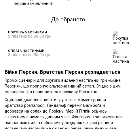
%
перше замовлення)
До обраного
ПОКУПКА ЧАСТИНАМИ
3 платежі по 50.00 грн
ОПЛАТА ЧАСТИНАМИ
3 платежі по 50.00 грн
Війна Персня. Братства Персня розпадається
Промо-сценарій для другого видання настільної гри «Війна
Персня», що пропонує альтернативний сетап. Згідно з цим
сценарієм гра починається з розколу Братства.
Сценарій дозволяє почати гру з того моменту, коли
Братство розпалося. Ґандальф переміг Бальроґа й
добрався на орлах до Лорієну, Мері й Піппін ось-ось
зіткнуться з чимось дивним у лісі Фанґорну, троє мисливців
відправляються в небезпечну подорож че- рез рівнини
Рогану, тимчасом як на східному березі річки Андуїн два