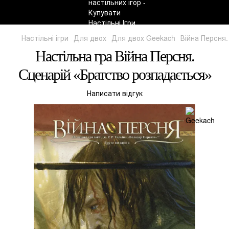
Настільні ігри
Для двох
Для двох Geekach
Війна Персня
Настільна гра Війна Персня.
Сценарій «Братство розпадається»
Написати відгук