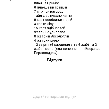
планшет ринку
6 планшетів гравців
7 стрічок нагород
тайл фестивалю квітів
9 карт особливих подій
4 карти лісу
15 карт здібностей
жетон Бруднолапа
8 жетонів Аксолотлів
4 жетони ринку
12 звірят (6 кардиналів та 6 жаб) та 2
жаби-посла (для доповнення «Евердел.
Перловоддя»)
Відгуки
Додайте перший відгук