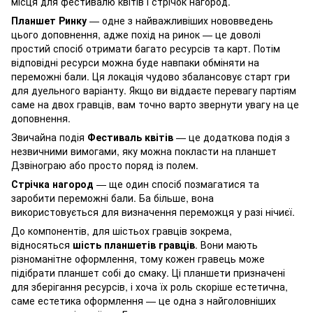
місця для фестивалю квітів і стрічок нагород.
Планшет Ринку
— одне з найважливіших нововведень
цього доповнення, адже похід на ринок — це доволі
простий спосіб отримати багато ресурсів та карт. Потім
відповідні ресурси можна буде навпаки обміняти на
переможні бали. Ця локація чудово збалансовує старт гри
для дуельного варіанту. Якщо ви віддаєте перевагу партіям
саме на двох гравців, вам точно варто звернути увагу на це
доповнення.
Звичайна подія
Фестиваль квітів
— це додаткова подія з
незвичними вимогами, яку можна покласти на планшет
Дзвінограю або просто поряд із полем.
Стрічка нагород
— ще один спосіб позмагатися та
заробити переможні бали. Ба більше, вона
використовується для визначення переможця у разі нічиєї.
До компонентів, для шістьох гравців зокрема,
відносяться
шість планшетів гравців
. Вони мають
різноманітне оформлення, тому кожен гравець може
підібрати планшет собі до смаку. Ці планшети призначені
для зберігання ресурсів, і хоча їх роль скоріше естетична,
саме естетика оформлення — це одна з найголовніших