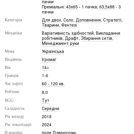
пачки
Преміальні:
43х65
- 1 пачка;
63,5х88
- 3
пачки
Для двох
,
Соло
,
Доповнення
,
Стратегії
,
Категорія
Тварини
,
Фентезі
Варіативність здібностей
,
Викладання
Механіки
робітників
,
Драфт
,
Збирання сетів
,
Менеджмент руки
Українська
Мова
Ігромаг
Видавець
14+
Вік
1-6
Гравців
60 - 120 хв.
Час партії
8,0
Рейтинг
Тут
BGG
Середня
Складність
2019
Рік виходу
2024
Рік локалізації
поле Дзвінограю
В коробці