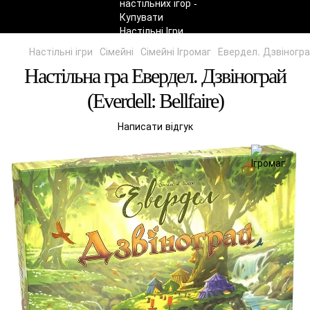
Настільні ігри
Сімейні
Сімейні Ігромаг
Евердел. Дзвінограй 
Настільна гра Евердел. Дзвінограй
(Everdell: Bellfaire)
Написати відгук