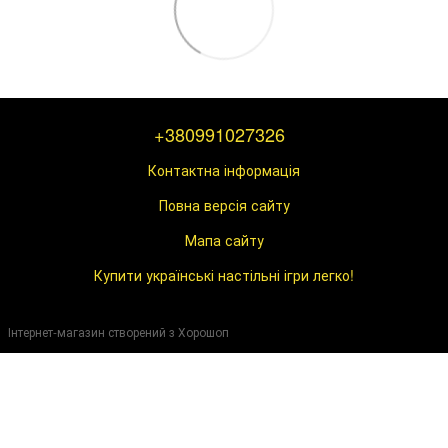
+380991027326
Контактна інформація
Повна версія сайту
Мапа сайту
Купити українські настільні ігри легко!
Інтернет-магазин створений з Хорошоп