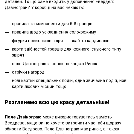
деталей. То що саме входить у доповнення Евердел:
Дзвінограй? У коробці на вас чекають:
правила та компоненти для 5-6 гравців
правила щодо ускладнення соло-режиму
фігурки нових типів звірят — жаб та кардиналів
карти здібностей гравців для кожного існуючого типу
звірят
поле Дзвінограю із новою локацією Ринок
стрічки нагород
нові картки спеціальних подій, одна звичайна подія, нові
карти лісових місцин тощо
Розглянемо всю цю красу детальніше!
Поле Дзвінограю
може використовуватись замість
Вседрева, якщо ви не хочете витрачати час, аби щоразу
збирати Вседрево. Поле Дзвінограю має ринок, а також