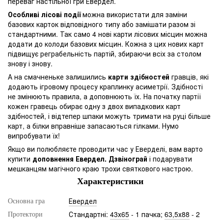
переваг настільної гри Евердел.
Особливі лісові події
можна використати для заміни
базових карток відповідного типу або замішати разом зі
стандартними. Так само 4 нові карти лісових місцин можна
додати до колоди базових місцин. Кожна з цих нових карт
підвищує реграбельність партій, збираючи всіх за столом
знову і знову.
А на смачненьке залишились
карти здібностей
гравців, які
додають ігровому процесу краплинку асиметрії. Здібності
не змінюють правила, а доповнюють їх. На початку партії
кожен гравець обирає одну з двох випадкових карт
здібностей, і відтепер шпаки можуть тримати на руці більше
карт, а білки вправніше запасаються гілками. Нумо
випробувати їх!
Якщо ви полюбляєте проводити час у Еверделі, вам варто
купити
доповнення Евердел. Дзвінограй
і подарувати
мешканцям магічного краю трохи святкового настрою.
Характеристики
Евердел
Основна гра
Стандартні:
43х65
- 1 пачка;
63,5х88
- 2
Протектори