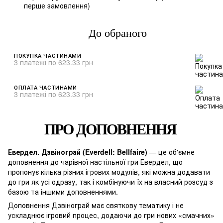
%
перше замовлення)
До обраного
ПОКУПКА ЧАСТИНАМИ
3 платежі по 623.33 грн
ОПЛАТА ЧАСТИНАМИ
3 платежі по 623.33 грн
ПРО ДОПОВНЕННЯ
Евердел. Дзвінограй (Everdell: Bellfaire)
— це об'ємне
доповнення до чарівної настільної гри Евердел, що
пропонує кілька різних ігрових модулів, які можна додавати
до гри як усі одразу, так і комбінуючи їх на власний розсуд з
базою та іншими доповненнями.
Доповнення Дзвінограй має святкову тематику і не
ускладнює ігровий процес, додаючи до гри нових «смачних»