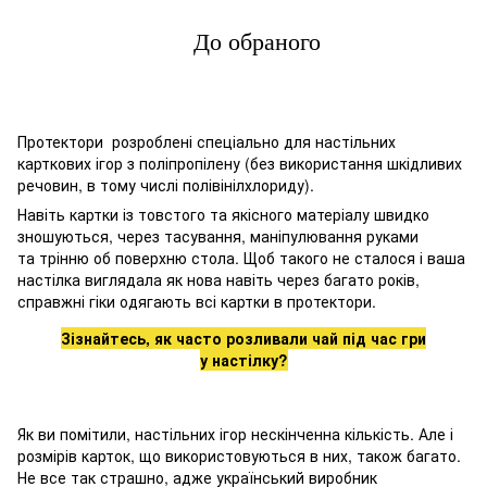
До обраного
Протектори розроблені спеціально для настільних
карткових ігор з поліпропілену (без використання шкідливих
речовин, в тому числі полівінілхлориду).
Навіть картки із товстого та якісного матеріалу швидко
зношуються, через тасування, маніпулювання руками
та трінню об поверхню стола. Щоб такого не сталося і ваша
настілка виглядала як нова навіть через багато років,
справжні гіки одягають всі картки в протектори.
Зізнайтесь, як часто розливали чай під час гри
у настілку?
Як ви помітили, настільних ігор нескінченна кількість. Але і
розмірів карток, що використовуються в них, також багато.
Не все так страшно, адже український виробник