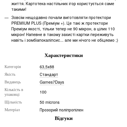
життя. Картотека настільних ігор користується саме
такими!
Зовсім нещодавно почали виготовляти протектори
PREMIUM PLUS (Преміум +). Це такі ж протектори
Преміум якості, тільки тепер не 90 мікрон, а цілих 110
мікрон! Напевне в такому захисті картки переживуть
навіть і зомбіапокаліпсис... але ми нічого не обіцяємо ;)
Характеристики
63,5х88
Категорія
Стандарт
Якість
Games7Days
Видавець
Кількість в
100
упаковці
50 microns
Щільність
Прозорий поліпропілен
Матеріал
Відгуки