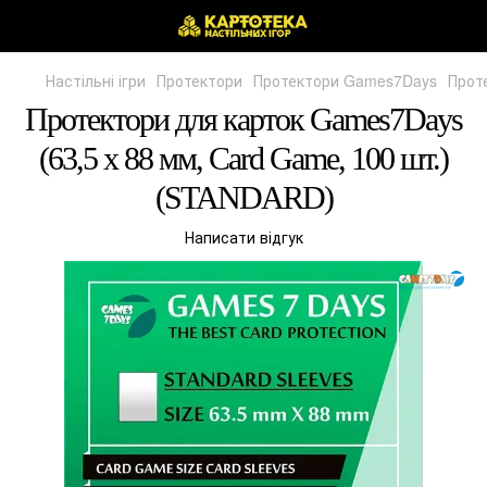
Настільні ігри
Протектори
Протектори Games7Days
Прот
Протектори для карток Games7Days
(63,5 х 88 мм, Card Game, 100 шт.)
(STANDARD)
Написати відгук