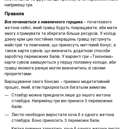
наприкінці гри.
Правила
Все починається з невеличкого горщика
– початкового
жетона сейсі, який гравці будуть покращувати, аби мати
змогу отримувати та зберігати більше ресурсів. У колоді
дзену крім цих постійних покращень гравці зустрінуть
майстрів та помічників, що принесуть миттєвий бонус; а
також карти сувоїв, що визначать додаткові способи
заробітку переможних балів. У варіанті гри «Токонома»
карти сувоїв замішуються у першу половину колоди, аби
гравці якомога раніше могли визначитись зі своїми
пріоритетами.
Вирощування свого бонсаю – приємно медитативний
процес, який, втім підкорюється багатьом
вимогам
.
Стовбур можна приєднати лише до іншого жетона
стовбура. Наприкінці гри він принесе 0 переможних
балів.
Листю необхідно виростати хоча б з одного жетона
стовбура. Воно приносить 3 переможні бали.
Квітка повинна торкатись хоча б одного жетона листя.