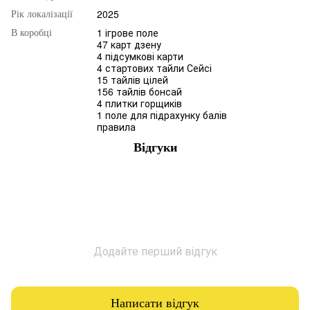
2025
Рік локалізації
1 ігрове поле
В коробці
47 карт дзену
4 підсумкові карти
4 стартових тайли Сейсі
15 тайлів цілей
156 тайлів бонсай
4 плитки горщиків
1 поле для підрахунку балів
правила
Відгуки
Додайте перший відгук
Написати відгук