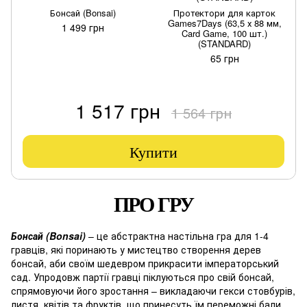
Бонсай (Bonsai)
Протектори для карток
Games7Days (63,5 х 88 мм,
1 499 грн
Card Game, 100 шт.)
(STANDARD)
65 грн
1 517 грн
1 564 грн
Купити
ПРО ГРУ
Бонсай (Bonsai)
– це абстрактна настільна гра для 1-4
гравців, які поринають у мистецтво створення дерев
бонсай, аби своїм шедевром прикрасити імператорський
сад. Упродовж партії гравці піклуються про свій бонсай,
спрямовуючи його зростання – викладаючи гекси стовбурів,
листя, квітів та фруктів, що принесуть їм переможні бали