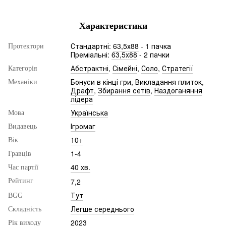
Характеристики
Стандартні:
63,5х88
- 1 пачка
Протектори
Преміальні:
63,5х88
- 2 пачки
Абстрактні
,
Сімейні
,
Соло
,
Стратегії
Категорія
Бонуси в кінці гри
,
Викладання плиток
,
Механіки
Драфт
,
Збирання сетів
,
Наздоганяння
лідера
Українська
Мова
Ігромаг
Видавець
10+
Вік
1-4
Гравців
40 хв.
Час партії
7,2
Рейтинг
Тут
BGG
Легше середнього
Складність
2023
Рік виходу