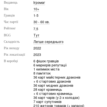
Ігромаг
Видавець
10+
Вік
1-5
Гравців
30 - 60 хв.
Час партії
7,5
Рейтинг
Тут
BGG
Легше середнього
Складність
2022
Рік виходу
2023
Рік локалізації
6 фішок гравців
В коробці
6 маркерів репутації
1 килимок міста
8 пам'яток
36 карт майстерних драконів
+ 6 стартових драконів
36 карт модних драконів
28 карт крамниць
+ 6 стартових крамниць
36 карт чарів (у 2-х колодах)
7 карт супутників
210 жетонів товарів (+ запасні)