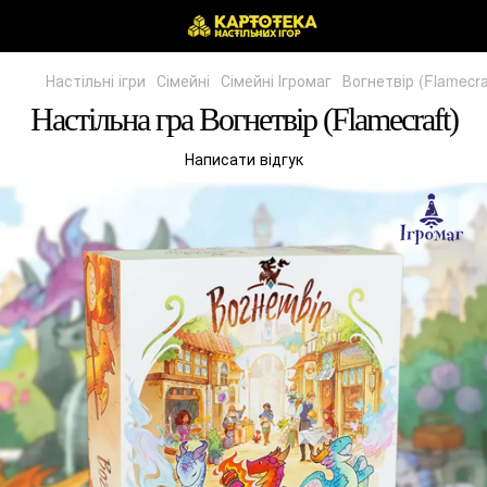
Настільні ігри
Сімейні
Сімейні Ігромаг
Вогнетвір (Flamecra
Настільна гра Вогнетвір (Flamecraft)
Написати відгук