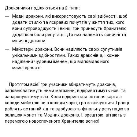
Дракончики поділяються на 2 типи:
Модні дракони, які використовують свої здібності, щоб
додати стилю та яскравих почуттів у життя тих, кого
вони супроводжують і вкінці гри принесуть Хранителю
додаткові бали репутації. До них належать сонячні та
місячні дракони.
Майстерні дракони. Вони наділяють своїх супутників
унікальними здібностями. Таких драконів 6, і кожен
наділений чудовим іменем, що відповідає його
майстерності.
Протягом всієї гри учасники збиратимуть драконів,
заповнюватимуть ними магазини, відкриватимуть нові та
зачаровуватимуть їх. Коли відкриється остання карта з
колоди майстрів чи з колоди чарів, гра закінчується. Гравці
роблять останній хід та здобувають фінальну репутацію за
залишок монет та Модних драконів. І, зрештою, вітають з
перемогою новоспеченого Хранителю вогню!