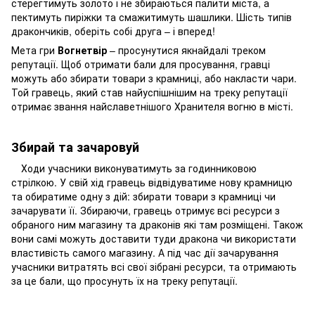
стерегтимуть золото і не збираються палити міста, а
пектимуть пиріжки та смажитимуть шашлики. Шість типів
дракончиків, оберіть собі друга – і вперед!
Мета гри
Вогнетвір
– просунутися якнайдалі треком
репутації. Щоб отримати бали для просування, гравці
можуть або збирати товари з крамниці, або накласти чари.
Той гравець, який став найуспішнішим на треку репутації
отримає звання найславетнішого Хранителя вогню в місті.
Збирай та зачаровуй
Ходи учасники виконуватимуть за годинниковою
стрілкою. У свій хід гравець відвідуватиме нову крамницю
та обиратиме одну з дій: збирати товари з крамниці чи
зачарувати її. Збираючи, гравець отримує всі ресурси з
обраного ним магазину та драконів які там розміщені. Також
вони самі можуть доставити туди дракона чи використати
властивість самого магазину. А під час дії зачарування
учасники витратять всі свої зібрані ресурси, та отримають
за це бали, що просунуть їх на треку репутації.