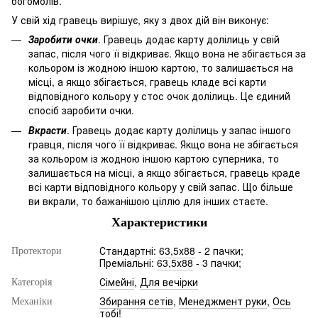
богомолів.
У свій хід гравець вирішує, яку з двох дій він виконує:
Заробити очки
. Гравець додає карту долілиць у свій
запас, після чого її відкриває. Якщо вона не збігається за
кольором із жодною іншою картою, то залишається на
місці, а якщо збігається, гравець кладе всі карти
відповідного кольору у стос очок долілиць. Це єдиний
спосіб заробити очки.
Вкрасти
. Гравець додає карту долілиць у запас іншого
гравця, після чого її відкриває. Якщо вона не збігається
за кольором із жодною іншою картою суперника, то
залишається на місці, а якщо збігається, гравець краде
всі карти відповідного кольору у свій запас. Що більше
ви вкрали, то бажанішою ціллю для інших стаєте.
Характеристики
Стандартні:
63,5х88
- 2 пачки;
Протектори
Преміальні:
63,5х88
- 3 пачки;
Сімейні
,
Для вечірки
Категорія
Збирання сетів
,
Менеджмент руки
,
Ось
Механіки
тобі!