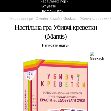
Настільні ігри
Сімейні
Сімейні Geekach
Убивчі креветки (M
Настільна гра Убивчі креветки
(Mantis)
Написати відгук