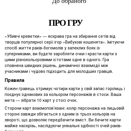
До обраного
ПРО ГРУ
«Убивчі креветки» — яскрава гра на збирання сетів від
творців популярної серії ігор «Вибухові кошенята». Імітуючи
спосіб життя раків-богомолів у запеклих боях із
суперниками, ви будете заробляти очки і красти карти з
цими різнокольоровими істотами одне в одного. Гра
сповнена швидких рішень, динамічної взаємодії між
учасниками і чудово підходить для молодших гравців.
Правила
Кожен гравець отримує чотири карти у свій запас горілиць і
поєднує однакових за кольором персонажів в стоси. Ваша
мета — зібрати 10 карт у стосі очок.
Сторони карт взаємопов’язані: колір персонажа на лицьовій
стороні завжди збігається з одним із трьох кольорів на
звороті, що дозволяє передбачити вміст. Ви бачите карти
майже наскрізь, наслідуючи унікальні здібності очей раків-