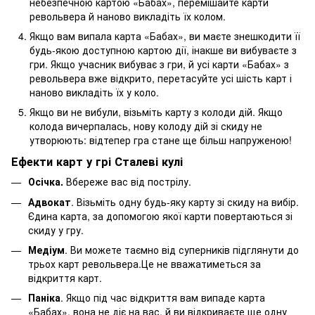
небезпечною картою «Бабах», перемішайте карти
револьвера й наново викладіть їх колом.
Якщо вам випала карта «Бабах», ви маєте знешкодити її
будь-якою доступною картою дії, інакше ви вибуваєте з
гри. Якщо учасник вибуває з гри, й усі карти «Бабах» з
револьвера вже відкрито, перетасуйте усі шість карт і
наново викладіть їх у коло.
Якщо ви не вибули, візьміть карту з колоди дій. Якщо
колода вичерпалась, нову колоду дій зі скиду не
утворюють: відтепер гра стане ще більш напруженою!
Ефекти карт у грі Сталеві кулі
Осічка.
Вбереже вас від пострілу.
Адвокат
. Візьміть одну будь-яку карту зі скиду на вибір.
Єдина карта, за допомогою якої карти повертаються зі
скиду у гру.
Медіум
. Ви можете таємно від суперників підглянути до
трьох карт револьвера.Це не вважатиметься за
відкриття карт.
Паніка
. Якщо під час відкриття вам випаде карта
«Бабах», вона не діє на вас, й ви відкриваєте ще одну