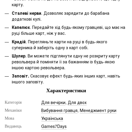
карту.
Сталеві нерви
. Дозволяє зарядити до барабана
додаткові кулі.
Капелюх
. Передайте хід будь-якому гравцеві, що має на
руці більше карт, ніж у вас.
Крадій
. Перегляньте карти на руці в будь-якого
суперника й заберіть одну з карт собі.
Шулер
. Ви можете підглянути одну не розкриту карту
револьвера й поміняти її за бажанням із будь-якою
іншою картою револьвера.
Заповіт.
Скасовує ефект будь-яких інших карт, навіть
іншого заповіту.
Характеристики
Для вечірки
,
Для двох
Категорія
Вибування гравця
,
Менеджмент руки
Механіки
Українська
Мова
Games7Days
Видавець