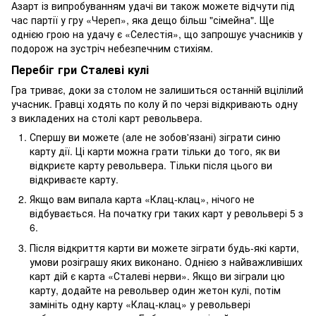
Азарт із випробуванням удачі ви також можете відчути під
час партії у гру «Череп», яка дещо більш "сімейна". Ще
однією грою на удачу є «Селестія», що запрошує учасників у
подорож на зустріч небезпечним стихіям.
Перебіг гри Сталеві кулі
Гра триває, доки за столом не залишиться останній вцілілий
учасник. Гравці ходять по колу й по черзі відкривають одну
з викладених на столі карт револьвера.
Спершу ви можете (але не зобов'язані) зіграти синю
карту дії. Ці карти можна грати тільки до того, як ви
відкриєте карту револьвера. Тільки після цього ви
відкриваєте карту.
Якщо вам випала карта «Клац-клац», нічого не
відбувається. На початку гри таких карт у револьвері 5 з
6.
Після відкриття карти ви можете зіграти будь-які карти,
умови розіграшу яких виконано. Однією з найважливіших
карт дій є карта «Сталеві нерви». Якщо ви зіграли цю
карту, додайте на револьвер один жетон кулі, потім
замініть одну карту «Клац-клац» у револьвері