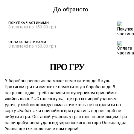
До обраного
ПОКУПКА ЧАСТИНАМИ
3 платежі по 150.00 грн
ОПЛАТА ЧАСТИНАМИ
3 платежі по 150.00 грн
ПРО ГРУ
У барабані револьвера може поміститися до 6 куль.
Протягом гри ви зможете помістити до барабана до 5
патронів, адже треба залишити суперникам принаймні
якийсь шанс? «Сталеві кулі» - це гра із випробуванням
удачі, у якій ви щоходу намагатиметесь не натрапити на
карту «Бабах!» чи принаймні врятуватись від неї, щоб не
вибути з гри. Останній учасник у грі стане переможцем. Гра
на випробування удачі від українського автора Олександра
Ушана ще і як полоскоче вам нерви!