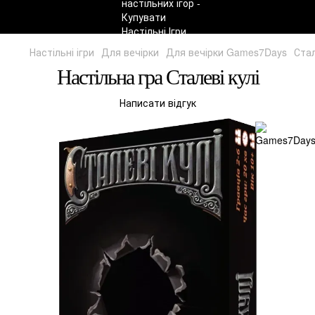
Настільні ігри
Для вечірки
Для вечірки Games7Days
Стал
Настільна гра Сталеві кулі
Написати відгук