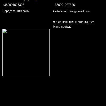
+380991027326
+380991027326
kartoteka.in.ua@gmail.com
Передзвонити вам?
м. Чернівці, вул. Шевченка, 22а
Мапа проїзду