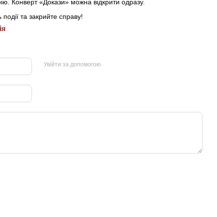
ію. Конверт «Докази» можна відкрити одразу.
ь події та закрийте справу!
ія
Увійти за допомогою