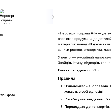
«Нерозкриті справи #4» — детек
ло
вас чекає продумана до деталей
матеріалів: понад 40 документів
записи розмов, експертизи, листи
У центрі — емоційний напружени
Знайдіть істину, відтворіть хрон
Рівень складності
: 5/10.
Правила
Ознайомтесь зі справою
.
ховають в собі відповіді.
тів і фото
Розв’язуйте завдання
. Ска
Переходьте до конвертів
.