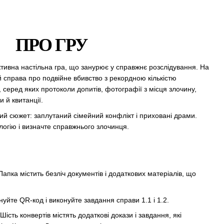
ПРО ГРУ
тивна настільна гра, що занурює у справжнє розслідування. На
 справа про подвійне вбивство з рекордною кількістю
, серед яких протоколи допитів, фотографії з місця злочину,
 й квитанції.
й сюжет: заплутаний сімейний конфлікт і приховані драми.
ологію і визначте справжнього злочинця.
 Папка містить безліч документів і додаткових матеріалів, що
нуйте QR-код і виконуйте завдання справи 1.1 і 1.2.
 Шість конвертів містять додаткові докази і завдання, які