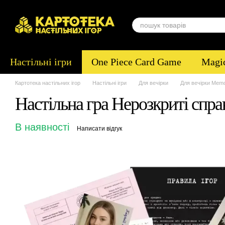
Перейти до основного контенту
Настільні ігри
One Piece Card Game
Magic
Картотека настільних ігор
Настільні ігри
Для вечірки
Для вечірки Me
Настільна гра Нерозкриті спр
В наявності
Написати відгук