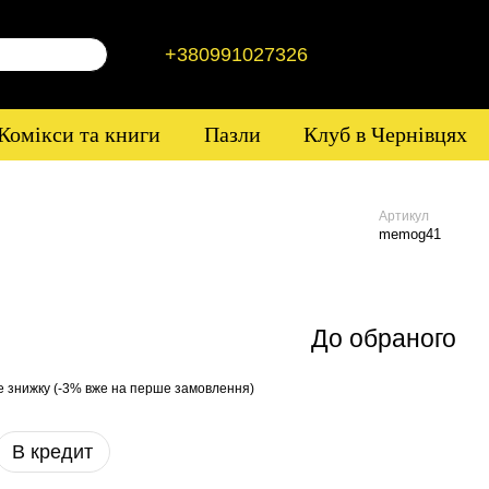
+380991027326
Комікси та книги
Пазли
Клуб в Чернівцях
Артикул
memog41
До обраного
е знижку (-3% вже на перше замовлення)
В кредит