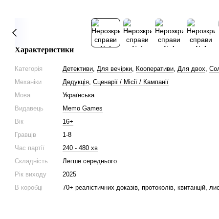
Характеристики
Категорія
Детективи
,
Для вечірки
,
Кооперативи
,
Для двох
,
Со
Механіки
Дедукція
,
Сценарії / Місії / Кампанії
Мова
Українська
Видавець
Memo Games
Вік
16+
Гравців
1-8
Час партії
240 - 480 хв
Складність
Легше середнього
Рік виходу
2025
В коробці
70+ реалістичних доказів, протоколів, квитанцій, лис