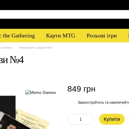
 the Gathering
Карти MTG
Рольові ігри
mo Games
Нерозкриті справи №4
ави №4
849 грн
Зареєструйтесь
та накопичуйт
%
Купити