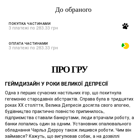
До обраного
ПОКУПКА ЧАСТИНАМИ
3 платежі по 283.33 грн
ОПЛАТА ЧАСТИНАМИ
3 платежі по 283.33 грн
ПРО ГРУ
ГЕЙМДИЗАЙН У РОКИ ВЕЛИКОЇ ДЕПРЕСІЇ
Одна з перших сучасних настільних ігор, що похитнула
гегемонію стародавніх абстрактів. Справа була в тридцятих
роках ХХ століття, Велика Депресія досягла свого апогею,
будівництво практично повністю припинилось,
підприємства ставали банкрутами, люди втрачали роботу, а
банки лопались один за одним. Установник опалювального
обладнання Чарльз Дерроу також лишився роботи. Чим він
займався? Кажуть, що вигулював собак, а на дозвіллі