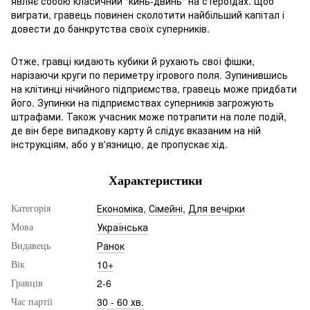
являє собою класичний "кинь-двинь" на стероїдах. Щоб
виграти, гравець повинен сколотити найбільший капітал і
довести до банкрутства своїх суперників.
Отже, гравці кидають кубики й рухають свої фішки,
нарізаючи круги по периметру ігрового поля. Зупинившись
на клітинці нічийного підприємства, гравець може придбати
його. Зупинки на підприємствах суперників загрожують
штрафами. Також учасник може потрапити на поле подій,
де він бере випадкову карту й слідує вказаним на ній
інструкціям, або у в'язницю, де пропускає хід.
Характеристики
Економіка
,
Сімейні
,
Для вечірки
Категорія
Українська
Мова
Ранок
Видавець
10+
Вік
2-6
Гравців
30 - 60 хв.
Час партії