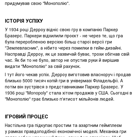
придумував свою "Монополію".
ІСТОРІЯ УСПІХУ
У 1934 році Дерроу відніс свою гру в компанію Паркер
Бразерс. Паркери відхилили проєкт - не через те, що гра
була переробленою версією більш старої версії гри
"Землевласник", а нібито через помилки в гейм-дизайні.
Насправді Дерроу, як це зазвичай буває, трохи обігнав свій
час. Як би то не було, автор не опустив руки й вирішив
видати "Монополію" за свій рахунок.
І тут його чекав успіх. Дерроу виготовив власноруч і продав
близько 5000 тисяч копій гри в універмазі Філадельфії. А
потім він зустрівся з представниками Паркер Бразерс. У
1936 році "Monopoly" стала хітом продажів у США. Сьогодні в
"Монополію" грає близько п'ятисот мільйонів людей.
ІГРОВИЙ ПРОЦЕС
Настільна гра підкупає простим та азартним геймплеєм
у рамках правдоподібної економічної моделі. Механіка гри