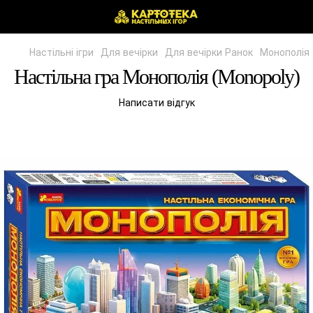
Настільні ігри
Для вечірки
Для вечірки Ранок
Монополія 
Настільна гра Монополія (Monopoly)
Написати відгук