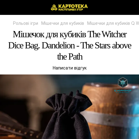
Рольові ігри
Мішечки для кубиків
Мішечки для кубиків Q 
Мішечок для кубиків The Witcher
Dice Bag. Dandelion - The Stars above
the Path
Написати відгук