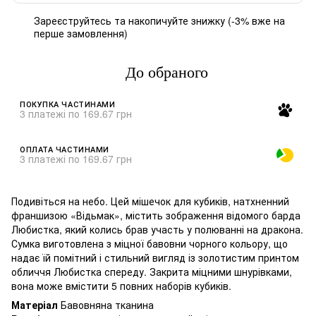
Зареєструйтесь
та накопичуйте знижку (-3% вже на
%
перше замовлення)
До обраного
ПОКУПКА ЧАСТИНАМИ
3 платежі по 169.67 грн
ОПЛАТА ЧАСТИНАМИ
3 платежі по 169.67 грн
Подивіться на небо. Цей мішечок для кубиків, натхненний
франшизою «Відьмак», містить зображення відомого барда
Любистка, який колись брав участь у полюванні на дракона.
Сумка виготовлена з міцної бавовни чорного кольору, що
надає їй помітний і стильний вигляд із золотистим принтом
обличчя Любистка спереду. Закрита міцними шнурівками,
вона може вмістити 5 повних наборів кубиків.
Матеріал
Бавовняна тканина