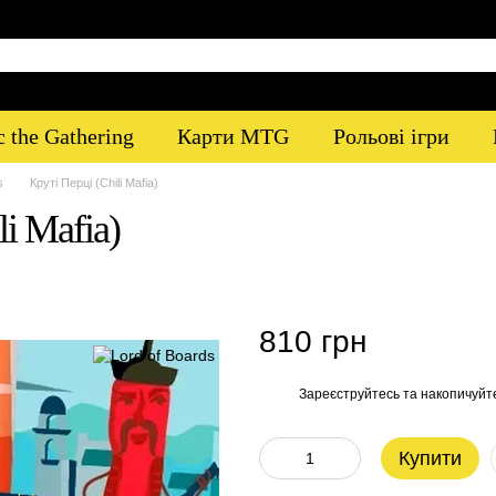
 the Gathering
Карти MTG
Рольові ігри
s
Круті Перці (Chili Mafia)
li Mafia)
810 грн
Зареєструйтесь
та накопичуйт
%
Купити