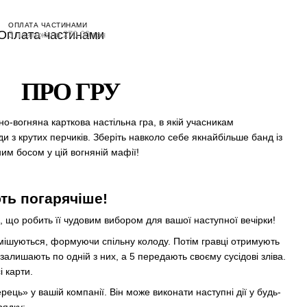
ОПЛАТА ЧАСТИНАМИ
3 платежі по 270.00 грн
ПРО ГРУ
льно-вогняна карткова настільна гра, в якій учасникам
 з крутих перчиків. Зберіть навколо себе якнайбільше банд із
ним босом у цій вогняній мафії!
ть погарячіше!
, що робить її чудовим вибором для вашої наступної вечірки!
ремішуються, формуючи спільну колоду. Потім гравці отримують
 залишають по одній з них, а 5 передають своєму сусідові зліва.
 карти.
ць» у вашій компанії. Він може виконати наступні дії у будь-