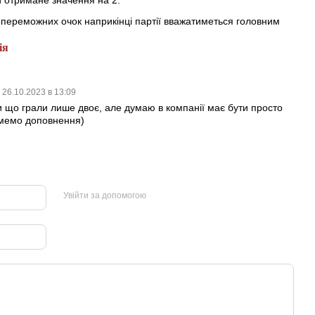
ю переможних очок наприкінці партії вважатиметься головним
ія
26.10.2023 в 13:09
ки що грали лише двоє, але думаю в компанії має бути просто
зьмемо доповнення)
Увійти за допомогою