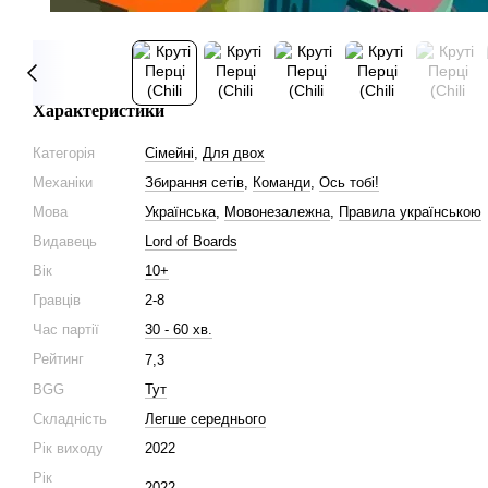
Характеристики
Категорія
Сімейні
,
Для двох
Механіки
Збирання сетів
,
Команди
,
Ось тобі!
Мова
Українська
,
Мовонезалежна
,
Правила українською
Видавець
Lord of Boards
Вік
10+
Гравців
2-8
Час партії
30 - 60 хв.
Рейтинг
7,3
BGG
Тут
Складність
Легше середнього
Рік виходу
2022
Рік
2022