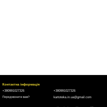
Контактна інформація
+380991027326
+380991027326
kartoteka.in.ua@gmail.com
Передзвонити вам?