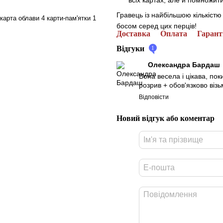
Гравець із найбільшою кількіст
 карта облави 4 карти-пам'ятки 1
босом серед цих перців!
Доставка
Оплата
Гарант
Відгуки
1
Олександра Бардаш
Вона весела і цікава, по
розрив + обов'язково ві
Відповісти
Новий відгук або коментар