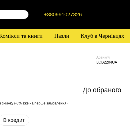
+380991027326
Комікси та книги
Пазли
Клуб в Чернівцях
Артикул
LOB2204UA
До обраного
е знижку (-3% вже на перше замовлення)
В кредит