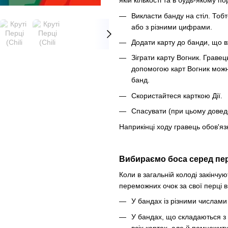
якій кількості та в будь-якому по
Викласти банду на стіл. Тоб
або з різними цифрами.
Додати карту до банди, що вж
Зіграти карту Вогник. Гравець
допомогою карт Вогник можна
банд.
Скористайтеся карткою Дії.
Спасувати (при цьому доведе
Наприкінці ходу гравець обов'язк
Вибираємо боса серед пе
Коли в загальній колоді закінчу
переможних очок за свої перці в
У бандах із різними числами
У бандах, що складаються з 
всіх картах, але й помножит