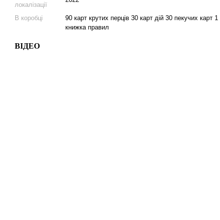
локалізації
В коробці
90 карт крутих перців 30 карт дій 30 пекучих карт 1
книжка правил
ВІДЕО