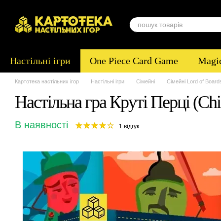
Перейти до основного контенту
Настільні ігри
One Piece Card Game
Magic
Картотека настільних ігор
Настільні ігри
Сімейні
Сімейні Lord of Board
Настільна гра Круті Перці (Chi
В наявності
1 відгук