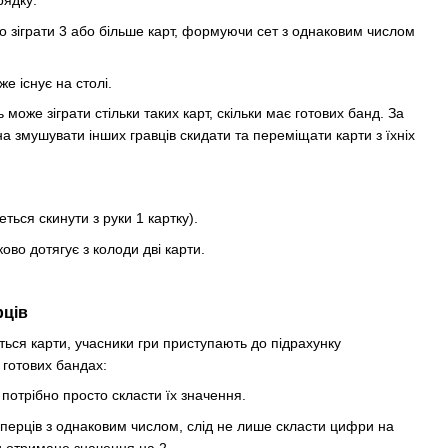
рядку:
то зіграти 3 або більше карт, формуючи сет з однаковим числом
е існує на столі.
 може зіграти стільки таких карт, скільки має готових банд. За
 змушувати інших гравців скидати та переміщати карти з їхніх
ться скинути з руки 1 картку).
ово дотягує з колоди дві карти.
рців
ються карти, учасники гри приступають до підрахунку
 готових бандах:
 потрібно просто скласти їх значення.
перців з однаковим числом, слід не лише скласти цифри на
и отримане значення на 2.