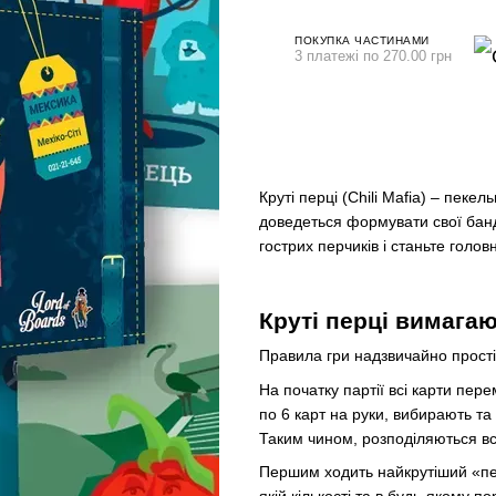
ПОКУПКА ЧАСТИНАМИ
3 платежі по 270.00 грн
Круті перці (Chili Mafia) – пеке
доведеться формувати свої банди
гострих перчиків і станьте голов
Круті перці вимагаю
Правила гри надзвичайно прості
На початку партії всі карти пе
по 6 карт на руки, вибирають та
Таким чином, розподіляються всі
Першим ходить найкрутіший «пере