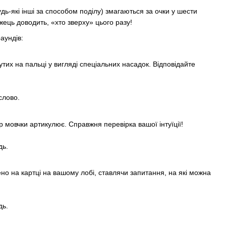
удь-які інші за способом поділу) змагаються за очки у шести
ець доводить, «хто зверху» цього разу!
аундів:
утих на пальці у вигляді спеціальних насадок. Відповідайте
слово.
 мовчки артикулює. Справжня перевірка вашої інтуїції!
дь.
но на картці на вашому лобі, ставлячи запитання, на які можна
дь.