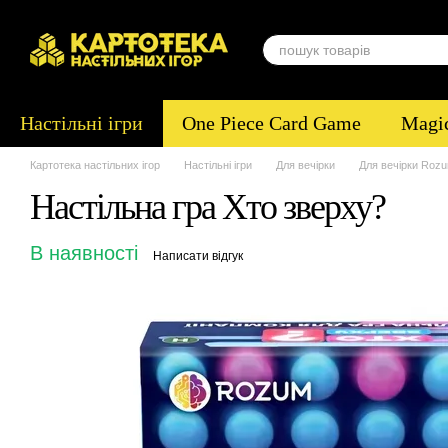
Перейти до основного контенту
Настільні ігри
One Piece Card Game
Magic
Картотека настільних ігор
Настільні ігри
Для вечірки
Для вечірки Roz
Настільна гра Хто зверху?
В наявності
Написати відгук