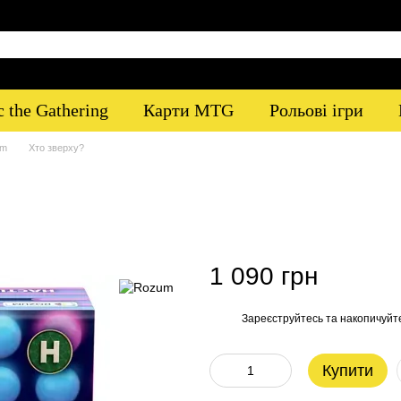
 the Gathering
Карти MTG
Рольові ігри
um
Хто зверху?
1 090 грн
Зареєструйтесь
та накопичуйт
%
Купити