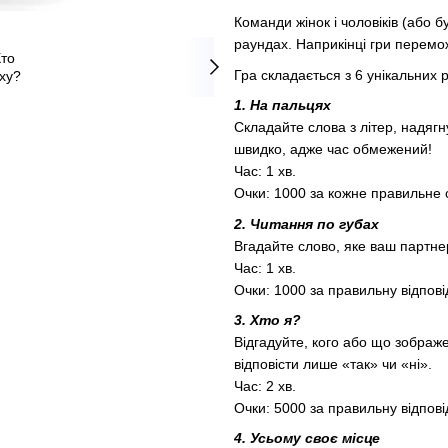
Команди жінок і чоловіків (або б
раундах. Наприкінці гри перемож
Гра складається з 6 унікальних р
1. На пальцях
Складайте слова з літер, надягн
швидко, адже час обмежений!
Час: 1 хв.
Очки: 1000 за кожне правильне 
2. Читання по губах
Вгадайте слово, яке ваш партнер
Час: 1 хв.
Очки: 1000 за правильну відпові
3. Хто я?
Відгадуйте, кого або що зображе
відповісти лише «так» чи «ні».
Час: 2 хв.
Очки: 5000 за правильну відпові
4. Усьому своє місце