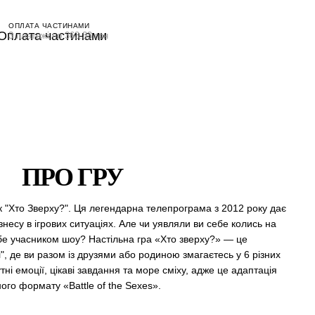
ОПЛАТА ЧАСТИНАМИ
3 платежі по 363.33 грн
ПРО ГРУ
як "Хто Зверху?". Ця легендарна телепрограма з 2012 року дає
знесу в ігрових ситуаціях. Але чи уявляли ви себе колись на
себе учасником шоу? Настільна гра «Хто зверху?» — це
", де ви разом із друзями або родиною змагаєтесь у 6 різних
ні емоції, цікаві завдання та море сміху, адже це адаптація
ного формату «Battle of the Sexes».