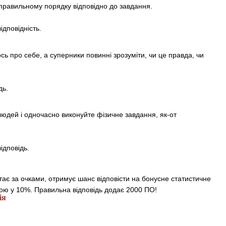
 правильному порядку відповідно до завдання.
ідповідність.
ь про себе, а суперники повинні зрозуміти, чи це правда, чи
дь.
людей і одночасно виконуйте фізичне завдання, як-от
ідповідь.
тає за очками, отримує шанс відповісти на бонусне статистичне
ою у 10%. Правильна відповідь додає 2000 ПО!
ія