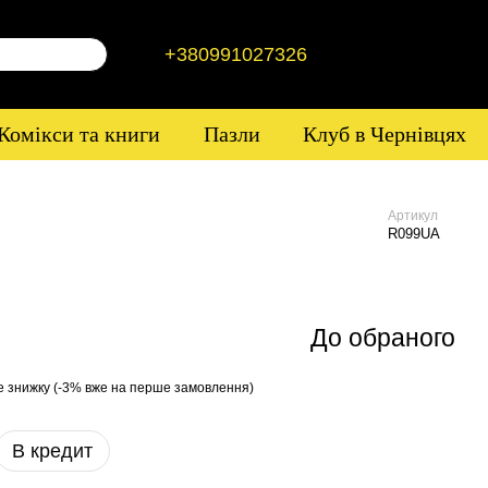
+380991027326
Комікси та книги
Пазли
Клуб в Чернівцях
Артикул
R099UA
До обраного
е знижку (-3% вже на перше замовлення)
В кредит