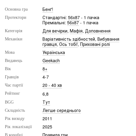
Бенґ!
Основна гра
Стандартні:
56x87
- 1 пачка
Протектори
Преміальні:
56x87
- 1 пачка
Для вечірки
,
Мафія
,
Доповнення
Категорія
Варіативність здібностей
,
Вибування
Механіки
гравця
,
Ось тобі!
,
Приховані ролі
Українська
Мова
Geekach
Видавець
8+
Вік
4-7
Гравців
20 - 40 хв
Час партії
6,8
Рейтинг
Тут
BGG
Легше середнього
Складність
2011
Рік виходу
2025
Рік локалізації
Правила гри
В коробці