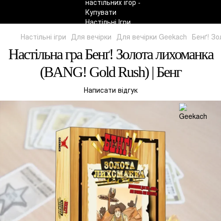
Настільні ігри
Для вечірки
Для вечірки Geekach
Бенґ! Зо
Настільна гра Бенґ! Золота лихоманка
(BANG! Gold Rush) | Бенг
Написати відгук