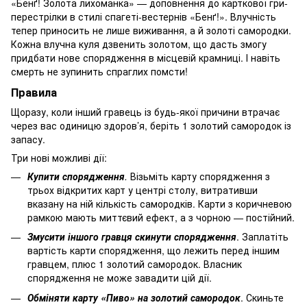
«Бенґ! Золота лихоманка» — доповнення до карткової гри-
перестрілки в стилі спагеті-вестернів «Бенґ!». Влучність
тепер приносить не лише виживання, а й золоті самородки.
Кожна влучна куля дзвенить золотом, що дасть змогу
придбати нове спорядження в місцевій крамниці. І навіть
смерть не зупинить спраглих помсти!
Правила
Щоразу, коли інший гравець із будь-якої причини втрачає
через вас одиницю здоров’я, беріть 1 золотий самородок із
запасу.
Три нові можливі дії:
Купити спорядження
.
Візьміть карту спорядження з
трьох відкритих карт у центрі столу, витративши
вказану на ній кількість самородків. Карти з коричневою
рамкою мають миттєвий ефект, а з чорною — постійний.
Змусити іншого гравця скинути спорядження
. Заплатіть
вартість карти спорядження, що лежить перед іншим
гравцем, плюс 1 золотий самородок. Власник
спорядження не може завадити цій дії.
Обміняти карту «Пиво» на золотий самородок
. Скиньте