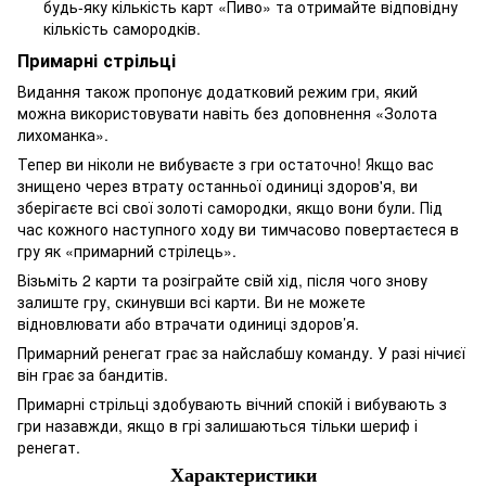
будь-яку кількість карт «Пиво» та отримайте відповідну
кількість самородків.
Примарні стрільці
Видання також пропонує додатковий режим гри, який
можна використовувати навіть без доповнення «Золота
лихоманка».
Тепер ви ніколи не вибуваєте з гри остаточно! Якщо вас
знищено через втрату останньої одиниці здоров'я, ви
зберігаєте всі свої золоті самородки, якщо вони були. Під
час кожного наступного ходу ви тимчасово повертаєтеся в
гру як «примарний стрілець».
Візьміть 2 карти та розіграйте свій хід, після чого знову
залиште гру, скинувши всі карти. Ви не можете
відновлювати або втрачати одиниці здоров’я.
Примарний ренегат грає за найслабшу команду. У разі нічиєї
він грає за бандитів.
Примарні стрільці здобувають вічний спокій і вибувають з
гри назавжди, якщо в грі залишаються тільки шериф і
ренегат.
Характеристики