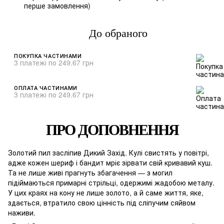
%
перше замовлення)
До обраного
ПОКУПКА ЧАСТИНАМИ
3 платежі по 249.67 грн
ОПЛАТА ЧАСТИНАМИ
3 платежі по 249.67 грн
ПРО ДОПОВНЕННЯ
Золотий пил засліпив Дикий Захід. Кулі свистять у повітрі,
адже кожен шериф і бандит мріє зірвати свій кривавий куш.
Та не лише живі прагнуть збагачення — з могил
підіймаються примарні стрільці, одержимі жадобою металу.
У цих краях на кону не лише золото, а й саме життя, яке,
здається, втратило свою цінність під сліпучим сяйвом
наживи.