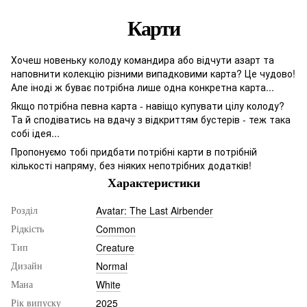
Карти
Хочеш новеньку колоду командира або відчути азарт та
наповнити колекцію різними випадковими карта? Це чудово!
Але іноді ж буває потрібна лише одна конкретна карта...
Якщо потрібна певна карта - навіщо купувати цілу колоду?
Та й сподіватись на вдачу з відкриттям бустерів - теж така
собі ідея...
Пропонуємо тобі придбати потрібні карти в потрібній
кількості напряму, без ніяких непотрібних додатків!
Характеристики
Avatar: The Last Airbender
Розділ
Common
Рідкість
Creature
Тип
Normal
Дизайн
White
Мана
2025
Рік випуску