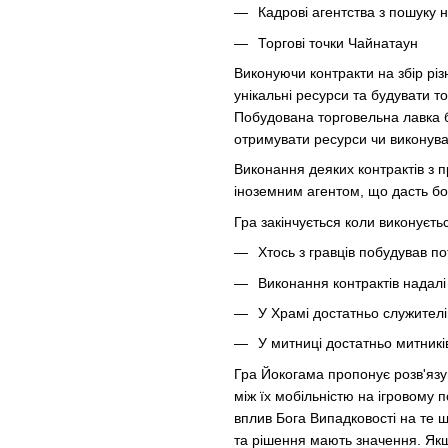
Кадрові агентства з пошуку 
Торгові точки Чайнатаун
Виконуючи контракти на збір різ
унікальні ресурси та будувати т
Побудована торговельна лавка б
отримувати ресурси чи виконувати
Виконання деяких контрактів з 
іноземним агентом, що дасть бон
Гра закінчується коли виконуєть
Хтось з гравців побудував пот
Виконання контрактів надал
У Храмі достатньо служител
У митниці достатньо митникі
Гра Йокогама пропонує розв'язу
між їх мобільністю на ігровому 
вплив Бога Випадковості на те що
та рішення мають значення. Якщ