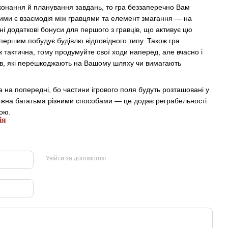
виконання й планування завдань, то гра беззаперечно Вам
ними є взаємодія між гравцями та елемент змагання — на
ні додаткові бонуси для першого з гравців, що активує цю
першим побудує будівлю відповідного типу. Також гра
ж тактична, тому продумуйте свої ходи наперед, але вчасно і
ків, які перешкоджають на Вашому шляху чи вимагають
 на попередні, бо частини ігрового поля будуть розташовані у
ожна багатьма різними способами — це додає реграбельності
ною.
ія
Увійти за допомогою