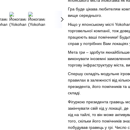
японського міста Йокогама як н
Гра буде цікава любителям комп
вище середнього.
Ніщо у японському місті Yokoha
торговельної компанії, тож дове
працюють ваші помічники! Будьте
справ у потрібних Вам локаціях у
Мета гри – здобути якнайбільше
виконувати іноземні замовлення,
торгову інфраструктуру міста, в
Спершу складіть модульне ігрове
правилах в залежності від кільк
президента, його помічників та
складі.
Фігуркою президента гравець мож
закінчувати свій хід у локації, 
хід на тайлі, то він може активув
того, скільки його помічників зна
побудував гравець у грі. Число с