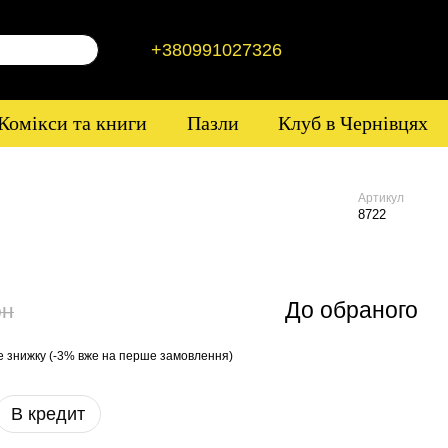
+380991027326
Комікси та книги
Пазли
Клуб в Чернівцях
Артикул
8722
До обраного
рн
е знижку (-3% вже на перше замовлення)
В кредит