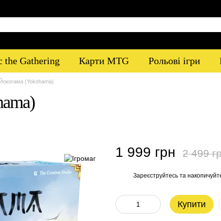
 the Gathering
Карти MTG
Рольові ігри
Йокогама (Yokohama)
hama)
1 999 грн
2 499 г
Зареєструйтесь
та накопичуйт
%
Купити