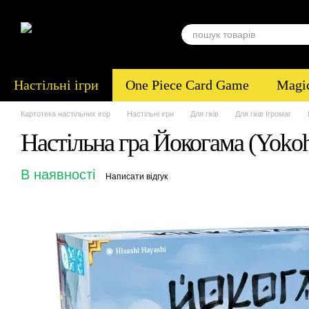
Перейти до основного контенту
Настільні ігри
One Piece Card Game
Magic
Картотека настільних ігор
Настільні ігри
Для гіків
Для гіків Ігромаг
Настільна гра Йокогама (Yoko
В наявності
Написати відгук