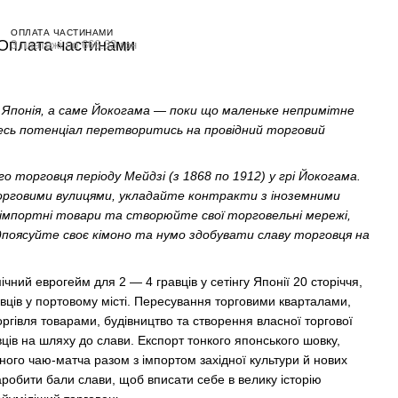
ОПЛАТА ЧАСТИНАМИ
3 платежі по 666.33 грн
я Японія, а саме Йокогама — поки що маленьке непримітне
весь потенціал перетворитись на провідний торговий
го торговця періоду Мейдзі (з 1868 по 1912) у грі Йокогама.
орговими вулицями, укладайте контракти з іноземними
імпортні товари та створюйте свої торговельні мережі,
ідпоясуйте своє кімоно та нумо здобувати славу торговця на
ний еврогейм для 2 — 4 гравців у сетінгу Японії 20 сторіччя,
гівців у портовому місті. Пересування торговими кварталами,
оргівля товарами, будівництво та створення власної торгової
вців на шляху до слави. Експорт тонкого японського шовку,
ачного чаю-матча разом з імпортом західної культури й нових
робити бали слави, щоб вписати себе в велику історію