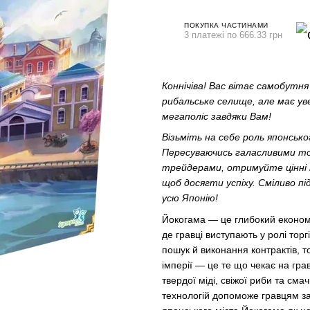
ПОКУПКА ЧАСТИНАМИ
3 платежі по 666.33 грн
Коннічіва! Вас вітає самобутн
рибальське селище, але має у
мегаполіс завдяки Вам!
Візьміть на себе роль японсько
Пересуваючись галасливими т
трейдерами, отримуйте цінні 
щоб досягти успіху. Сміливо п
усю Японію!
Йокогама — це глибокий економіч
де гравці виступають у ролі тор
пошук й виконання контрактів, т
імперії — це те що чекає на гра
твердої міді, свіжої риби та см
технологій допоможе гравцям за