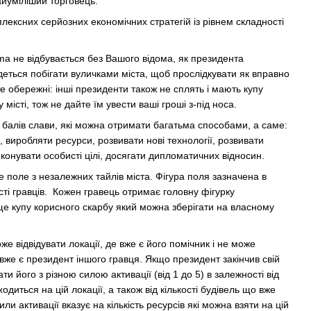
айуміліший торговець.
лексних серйозних економічних стратегій із рівнем складності
ma не відбувається без Вашого відома, як президента
деться побігати вуличками міста, щоб прослідкувати як вправно
 обережні: інші президенти також не сплять і мають купу
 місті, тож не дайте їм увести ваші гроші з-під носа.
 балів слави, які можна отримати багатьма способами, а саме:
 виробляти ресурси, розвивати нові технології, розвивати
иконувати особисті цілі, досягати дипломатичних відносин.
 поле з незалежних тайлів міста. Фігура поля зазначена в
ості гравців. Кожен гравець отримає головну фігурку
 ще купу корисного скарбу який можна зберігати на власному
е відвідувати локації, де вже є його помічник і не може
де вже є президент іншого гравця. Якщо президент закінчив свій
ати його з різною силою активації (від 1 до 5) в залежності від
ходиться на цій локації, а також від кількості будівель що вже
или активації вказує на кількість ресурсів які можна взяти на цій