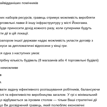
найвідданіших помічників
них наборів ресурсів, гравець отримує можливість виробляти
орговельні лавки й іншу інфраструктуру у місті Йокогама.
уде приносити дохід кожного разу, коли суперники будуть
 дії в цій локації.
прапором іншої держави надає можливість укласти договір з
уси за дипломатичні відносини у кінці гри.
ся одна з наступних умов:
рібну кількість будівель (8 магазинів або 4 торговельні будівлі)
і неможливе
ів
в.
вати задачу ефективного розташування робітників, балансуючи
полі та ефективністю виробництва загалом. У грі є мінімальний
 відбувається за ігровим столом — тільки Ваші стратегічні дії
о Ви досвідчений гравець, який полюбляє економічні