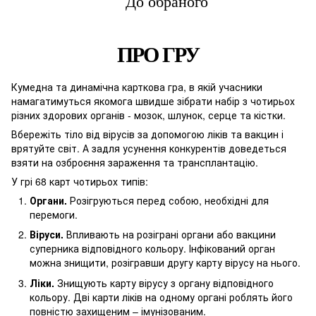
До обраного
ПРО ГРУ
Кумедна та динамічна карткова гра, в якій учасники
намагатимуться якомога швидше зібрати набір з чотирьох
різних здорових органів - мозок, шлунок, серце та кістки.
Вбережіть тіло від вірусів за допомогою ліків та вакцин і
врятуйте світ. А задля усунення конкурентів доведеться
взяти на озброєння зараження та трансплантацію.
У грі 68 карт чотирьох типів:
Органи.
Розігруються перед собою, необхідні для
перемоги.
Віруси.
Впливають на розіграні органи або вакцини
суперника відповідного кольору. Інфікований орган
можна знищити, розігравши другу карту вірусу на нього.
Ліки.
Знищують карту вірусу з органу відповідного
кольору. Дві карти ліків на одному органі роблять його
повністю захищеним – імунізованим.