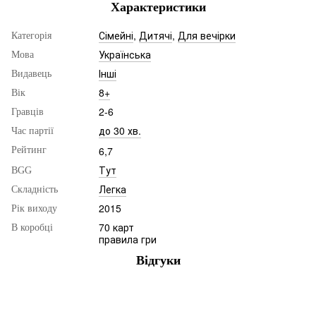
Характеристики
Сімейні
,
Дитячі
,
Для вечірки
Категорія
Українська
Мова
Інші
Видавець
8+
Вік
2-6
Гравців
до 30 хв.
Час партії
6,7
Рейтинг
Тут
BGG
Легка
Складність
2015
Рік виходу
70 карт
В коробці
правила гри
Відгуки