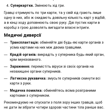
Суперкартки.
Змінюють хід гри.
Гравці отримують по три карти, та у свій хід грають лише
одну із них, або ж скидають довільну кількість карт у відбій,
а в кінці ходу доповнюють свою руку. Дві пустих карти в
коробці з грою дозволять вигадати власні інтриги.
Медичні диверсії
Трансплантація:
обміняйте дві будь-які карти органів з
усіма картами на них між двома гравцями.
Крадій органів:
викрадіть у суперника будь-який орган,
крім імунізованого.
Зараження:
перемістіть віруси зі своїх органів на
незахищені органи суперників.
Латексна рукавичка:
змусьте суперників скинути всі
карти з руки.
Медична помилка:
обміняйтесь всіма розіграними
картками з суперником.
Рекомендуємо не спускати з поля зору інших гравців, щоб
не дати їм зібрати чотири здорові частини тіла раніше вас.