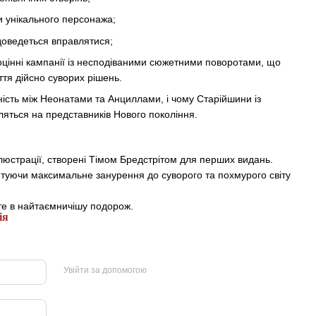
ти унікального персонажа;
доведеться вправлятися;
оцінні кампанії із несподіваними сюжетними поворотами, що
ття дійсно суворих рішень.
ність між Неонатами та Анциллами, і чому Старійшини із
яться на представників Нового покоління.
 ілюстрації, створені Тімом Бредстрітом для перших видань.
туючи максимальне занурення до суворого та похмурого світу
те в найтаємничішу подорож.
ія
Увійти за допомогою