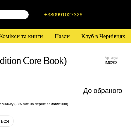
+380991027326
Комікси та книги
Пазли
Клуб в Чернівцях
dition Core Book)
Артикул
IM0293
До обраного
е знижку (-3% вже на перше замовлення)
ться