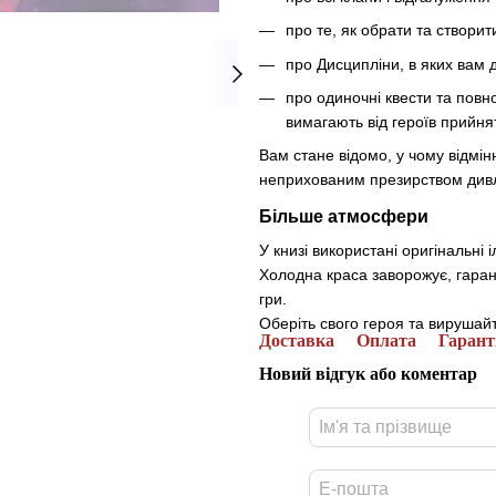
про те, як обрати та створи
про Дисципліни, в яких вам 
про одиночні квести та повн
вимагають від героїв прийня
Вам стане відомо, у чому відмін
неприхованим презирством дивл
Більше атмосфери
У книзі використані оригінальні
Холодна краса заворожує, гаран
гри.
Оберіть свого героя та вирушай
Доставка
Оплата
Гарант
Новий відгук або коментар