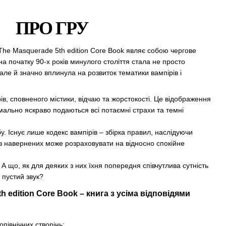
ПРО ГРУ
 The Masquerade 5th edition Core Book являє собою чергове
а початку 90-х років минулого століття стала не просто
 але й значно вплинула на розвиток тематики вампірів і
ів, сповненого містики, відчаю та жорстокості. Це відображення
мально яскраво подаються всі потаємні страхи та темні
абу. Існує лише кодекс вампірів – збірка правил, наслідуючи
 з навернених може розраховувати на відносно спокійне
 А що, як для деяких з них їхня попередня співчутлива сутність
 пустий звук?
h edition Core Book – книга з усіма відповідями
опівнічних створінь;