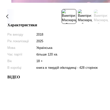
Характеристики
Рік виходу
2018
Рік локалізації
2025
Мова
Українська
Час партії
більше 120 хв.
Вік
18 +
В коробці
книга в твердій обкладинці - 428 сторінок
ВІДЕО