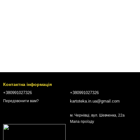
Контактна інформація
+380991027326
+380991027326
kartoteka.in.ua@gmail.com
Передзвонити вам?
м. Чернівці, вул. Шевченка, 22а
Мапа проїзду