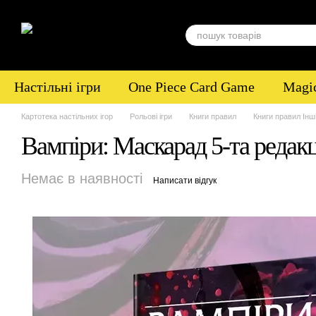
Перейти до основного контенту
Настільні ігри
One Piece Card Game
Magic
Картотека настільних ігор
Рольові ігри
Книги правил
Книги правил Інш
Вампіри: Маскарад 5-та редакці
Немає в наявності
Написати відгук