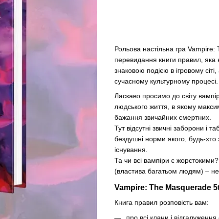
Рольова настільна гра Vampire:
перевидання книги правил, яка н
знаковою подією в ігровому сіті,
сучасному культурному процесі.
Ласкаво просимо до світу вампір
людського життя, в якому макси
бажання звичайних смертних.
Тут відсутні звичні заборони і т
бездушні норми якого, будь-хто
існування.
Та чи всі вампіри є жорстокими?
(властива багатьом людям) – не
Vampire: The Masquerade 5t
Книга правил розповість вам:
про всі клани і відгалуження 