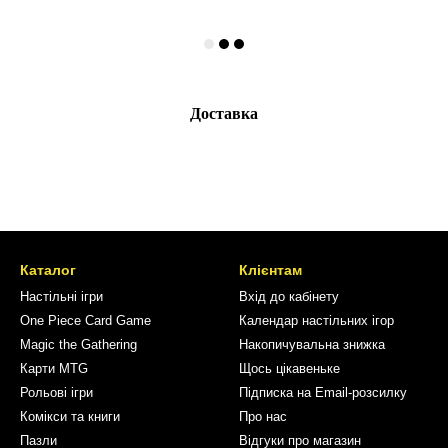
Доставка
Каталог
Клієнтам
Настільні ігри
Вхід до кабінету
One Piece Card Game
Календар настільних ігор
Magic the Gathering
Накопичувальна знижка
Карти MTG
Щось цікавеньке
Рольові ігри
Підписка на Email-розсилку
Комікси та книги
Про нас
Пазли
Відгуки про магазин