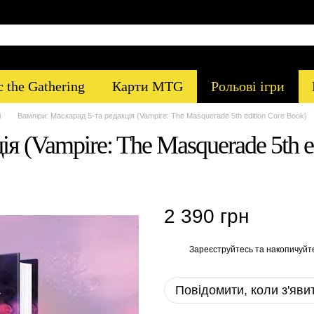
 the Gathering
Карти MTG
Рольові ігри
і
Вампіри: Маскарад 5-та редакція (Vampire: The Masquerade 5th edition Core Book)
я (Vampire: The Masquerade 5th e
2 390 грн
Зареєструйтесь
та накопичуйт
%
Повідомити, коли з'яви