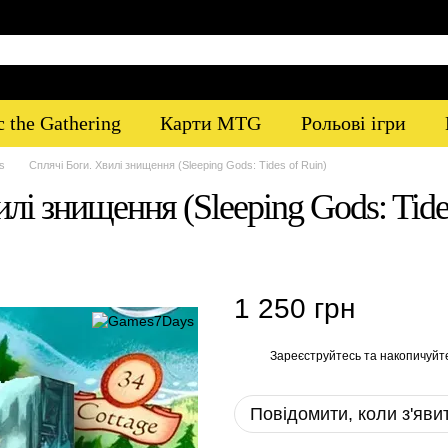
 the Gathering
Карти MTG
Рольові ігри
s
Сплячі Боги. Хвилі знищення (Sleeping Gods: Tides of Ruin)
лі знищення (Sleeping Gods: Tide
1 250 грн
Зареєструйтесь
та накопичуйт
%
Повідомити, коли з'яви