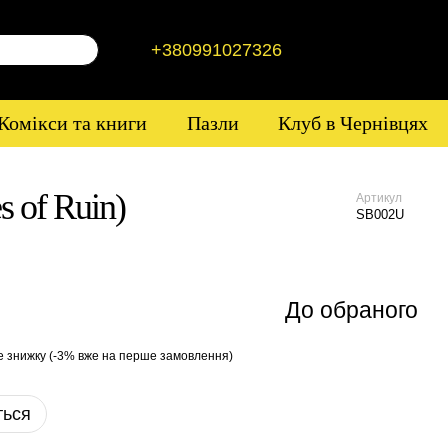
+380991027326
Комікси та книги
Пазли
Клуб в Чернівцях
s of Ruin)
Артикул
SB002U
До обраного
е знижку (-3% вже на перше замовлення)
ться