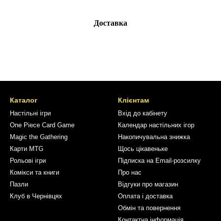
Доставка
Каталог
Клієнтам
Настільні ігри
Вхід до кабінету
One Piece Card Game
Календар настільних ігор
Magic the Gathering
Накопичувальна знижка
Карти MTG
Щось цікавеньке
Рольові ігри
Підписка на Email-розсилку
Комікси та книги
Про нас
Пазли
Відгуки про магазин
Клуб в Чернівцях
Оплата і доставка
Обмін та повернення
Контактна інформація