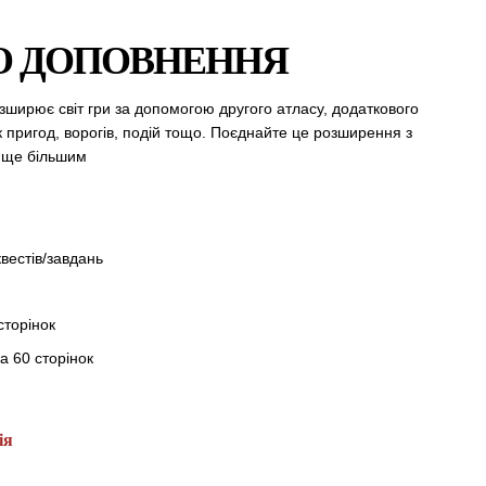
О ДОПОВНЕННЯ
зширює світ гри за допомогою другого атласу, додаткового
к пригод, ворогів, подій тощо. Поєднайте це розширення з
т ще більшим
квестів/завдань
сторінок
а 60 сторінок
ія