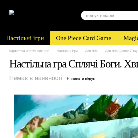
Перейти до основного контенту
Настільні ігри
One Piece Card Game
Magic
Картотека настільних ігор
Настільні ігри
Для гіків
Для гіків Games7Day
Настільна гра Сплячі Боги. Хви
Немає в наявності
Написати відгук