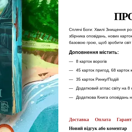
ПР
Сплячі Боги: Хвилі Знищення ро
збірника оповідань, нових карто
базовою грою, щоб зробити сві
Доповнення містить:
8 карток ворогів
45 карток пригод, 68 карток 
35 карток Ринку/Подій
Додатковий атлас світу на 8 
Додаткова Книга оповідань н
Доставка
Оплата
Гарант
Новий відгук або коментар