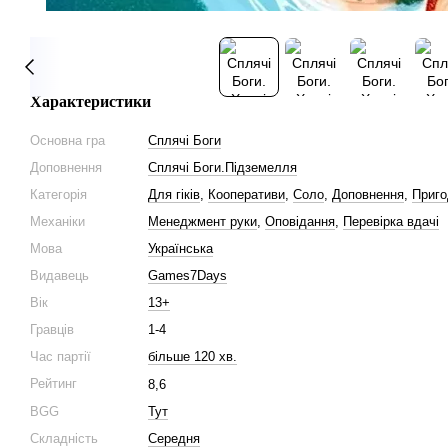
Характеристики
Основна гра
Сплячі Боги
Доповнення
Сплячі Боги.Підземелля
Категорія
Для гіків
,
Кооперативи
,
Соло
,
Доповнення
,
Приго
Механіки
Менеджмент руки
,
Оповідання
,
Перевірка вдачі
Мова
Українська
Видавець
Games7Days
Вік
13+
Гравців
1-4
Час партії
більше 120 хв.
Рейтинг
8,6
BGG
Тут
Складність
Середня