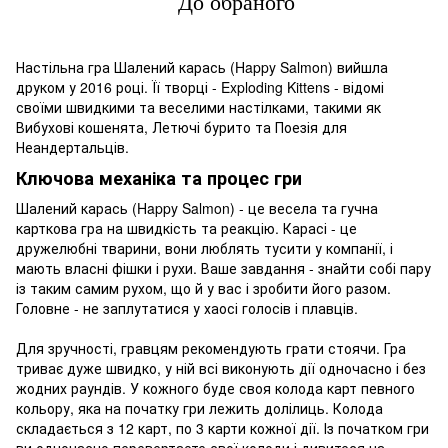
До обраного
Настільна гра Шалений карась (Happy Salmon) вийшла
друком у 2016 році. Її творці - Exploding Kittens - відомі
своїми швидкими та веселими настілками, такими як
Вибухові кошенята, Летючі бурито та Поезія для
Неандертальців.
Ключова механіка та процес гри
Шалений карась (Happy Salmon) - це весела та гучна
карткова гра на швидкість та реакцію. Карасі - це
дружелюбні тварини, вони люблять тусити у компанії, і
мають власні фішки і рухи. Ваше завдання - знайти собі пару
із таким самим рухом, що й у вас і зробити його разом.
Головне - не заплутатися у хаосі голосів і плавців.
Для зручності, гравцям рекомендують грати стоячи. Гра
триває дуже швидко, у ній всі виконують дії одночасно і без
жодних раундів. У кожного буде своя колода карт певного
кольору, яка на початку гри лежить долілиць. Колода
складається з 12 карт, по 3 карти кожної дії. Із початком гри
ви одночасно перевертаєте свої колоди і дивитеся на