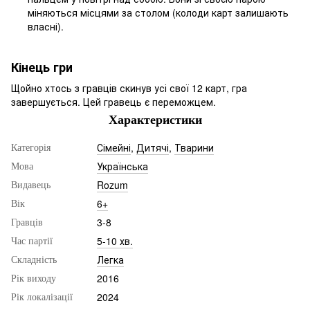
міняються місцями за столом (колоди карт залишають
власні).
Кінець гри
Щойно хтось з гравців скинув усі свої 12 карт, гра
завершується. Цей гравець є переможцем.
Характеристики
Сімейні
,
Дитячі
,
Тварини
Категорія
Українська
Мова
Rozum
Видавець
6+
Вік
3-8
Гравців
5-10 хв.
Час партії
Легка
Складність
2016
Рік виходу
2024
Рік локалізації