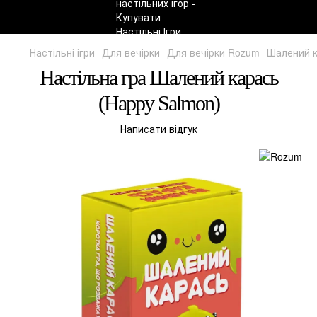
Настільні ігри
Для вечірки
Для вечірки Rozum
Шалений к
Настільна гра Шалений карась
(Happy Salmon)
Написати відгук