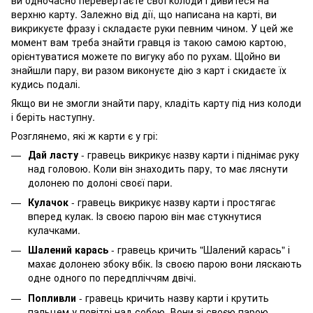
верхню карту. Залежно від дії, що написана на карті, ви
викрикуєте фразу і складаєте руки певним чином. У цей же
момент вам треба знайти гравця із такою самою картою,
орієнтуватися можете по вигуку або по рухам. Щойно ви
знайшли пару, ви разом виконуєте дію з карт і скидаєте їх
кудись подалі.
Якщо ви не змогли знайти пару, кладіть карту під низ колоди
і беріть наступну.
Розглянемо, які ж карти є у грі:
Дай ласту
- гравець викрикує назву карти і піднімає руку
над головою. Коли він знаходить пару, то має ляснути
долонею по долоні своєї пари.
Кулачок
- гравець викрикує назву карти і простягає
вперед кулак. Із своєю парою він має стукнутися
кулачками.
Шалений карась
- гравець кричить "Шалений карась" і
махає долонею збоку вбік. Із своєю парою вони ляскають
одне одного по передпліччям двічі.
Попливли
- гравець кричить назву карти і крутить
пальцем у повітрі над собою. Вони зі своєю парою