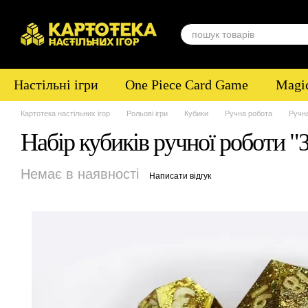
Перейти до основного контенту
Настільні ігри
One Piece Card Game
Magic
Картотека настільних ігор
Рольові ігри
Кубики
Ручна робота
Ручна
Набір кубиків ручної роботи "
Немає в наявності
Написати відгук