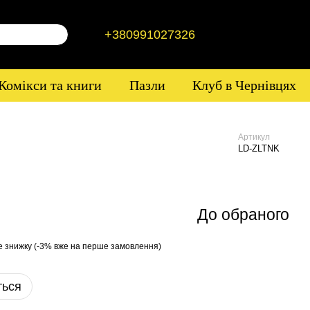
+380991027326
Комікси та книги
Пазли
Клуб в Чернівцях
Артикул
LD-ZLTNK
До обраного
е знижку (-3% вже на перше замовлення)
ться