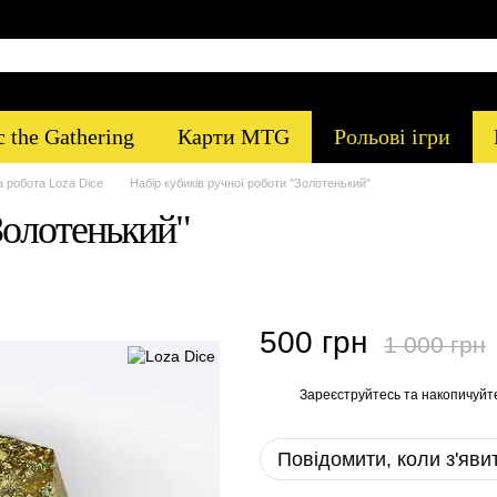
 the Gathering
Карти MTG
Рольові ігри
 робота Loza Dice
Набір кубиків ручної роботи "Золотенький"
Золотенький"
500 грн
1 000 грн
Зареєструйтесь
та накопичуйт
%
Повідомити, коли з'яви