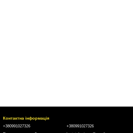
Контактна інформація
+380991027326
+380991027326