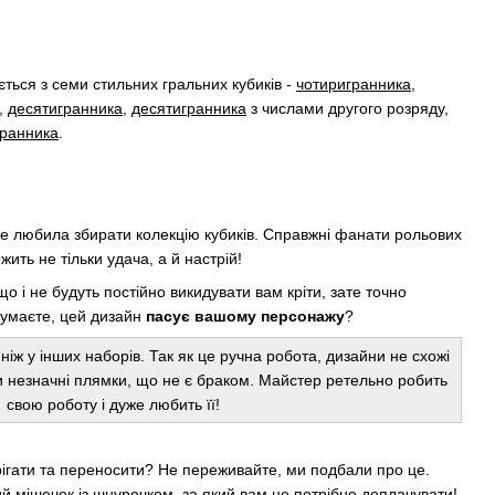
ться з семи стильних гральних кубиків -
чотиригранника
,
,
десятигранника
,
десятигранника
з числами другого розряду,
гранника
.
не любила збирати колекцію кубиків. Справжні фанати рольових
жить не тільки удача, а й настрій!
о і не будуть постійно викидувати вам кріти, зате точно
 думаєте, цей дизайн
пасує вашому персонажу
?
 ніж у інших наборів. Так як це ручна робота, дизайни не схожі
и незначні плямки, що не є браком. Майстер ретельно робить
свою роботу і дуже любить її!
ерігати та переносити? Не переживайте, ми подбали про це.
й мішечок із шнурочком, за який вам не потрібно доплачувати!