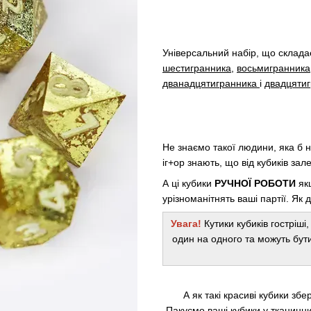
Універсальний набір, що складає
шестигранника
,
восьмигранника
дванадцятигранника
і
двадцяти
Не знаємо такої людини, яка б 
іг+ор знають, що від кубиків зале
А ці кубики
РУЧНОЇ РОБОТИ
якщ
урізноманітнять ваші партії. Як
Увага!
Кутики кубиків гостріші,
один на одного та можуть бут
А як такі красиві кубики зб
Пакуємо ваші кубики у тканинни