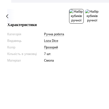
Характеристики
Категорія
Ручна робота
Видавець
Loza Dice
Колір
Прозорий
Кількість в упаковці
7 шт.
Матеріал
Смола