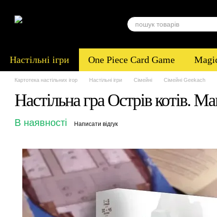
Перейти до основного контенту
Настільні ігри
One Piece Card Game
Magic
Картотека настільних ігор
Настільні ігри
Сімейні
Сімейні Geekach
Настільна гра Острів котів. Ма
В наявності
Написати відгук