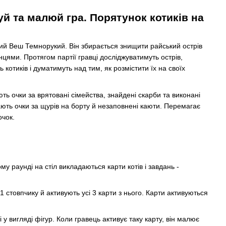
уй та малюй гра. Порятунок котиків на
ний Веш Темнорукий. Він збирається знищити райський острів
цями. Протягом партії гравці досліджуватимуть острів,
котиків і думатимуть над тим, як розмістити їх на своїх
ть очки за врятовані сімейства, знайдені скарби та виконані
ють очки за щурів на борту й незаповнені каюти. Перемагає
очок.
му раунді на стіл викладаються карти котів і завдань -
 стовпчику й активують усі 3 карти з нього. Карти активуються
 у вигляді фігур. Коли гравець активує таку карту, він малює