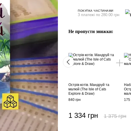
ПОКУПКА ЧАСТИНАМИ
3 платежі по 280.00 грн
Не пропусти знижки:
Острів котів. Мандруй та
Наб
малюй (The Isle of Cats
Остр
Explore & Draw)
мал
840 грн
175 
1 334 грн
1 375 грн