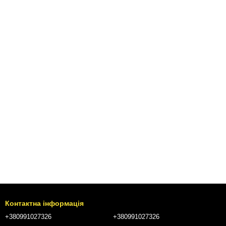
Контактна інформація
+380991027326
+380991027326