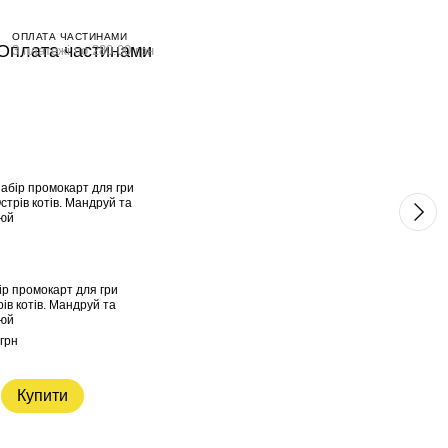
ОПЛАТА ЧАСТИНАМИ
3 платежі по 280.00 грн
Раз
ір промокарт для гри
Острі
ів котів. Мандруй та
малюй
юй
Explo
грн
840 г
3 
Купити