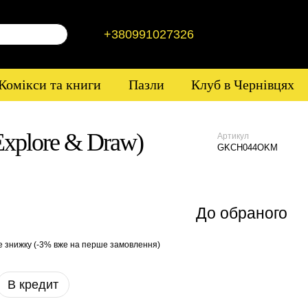
+380991027326
Комікси та книги
Пазли
Клуб в Чернівцях
 Explore & Draw)
Артикул
GKCH044OKM
До обраного
е знижку (-3% вже на перше замовлення)
В кредит