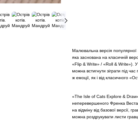
Малювальна версія популярної н
яка заснована на класичній верс
«Flip & Write» / «Roll & Write»)
можна встигнути зіграти під час
ж емоції, як і від класичного «Ос
«The Isle of Cats Explore & Draw
неперевершеного Френка Веста. Я
на відміну від базової версії, г
можна роздрукувати листи гравців