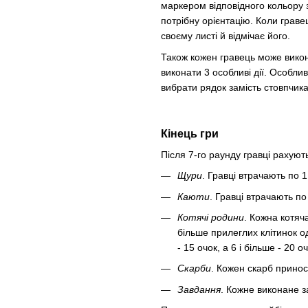
маркером відповідного кольору 
потрібну орієнтацію. Коли граве
своєму листі й відмічає його.
Також кожен гравець може викона
виконати 3 особливі дії. Особлив
вибрати рядок замість стовпчика
Кінець гри
Після 7-го раунду гравці рахують
Щури
. Гравці втрачають по 
Каюти
. Гравці втрачають по
Котячі родини
. Кожна котяч
більше прилеглих клітинок од
- 15 очок, а 6 і більше - 20 оч
Скарби
. Кожен скарб принос
Завдання
. Кожне виконане з