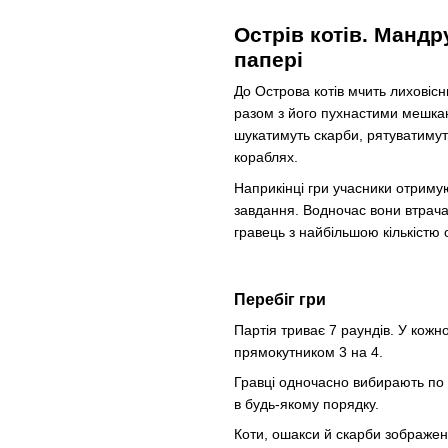
Острів котів. Мандр
папері
До Острова котів мчить лиховіс
разом з його пухнастими мешкан
шукатимуть скарби, рятуватимуть 
кораблях.
Наприкінці гри учасники отримую
завдання. Водночас вони втрача
гравець з найбільшою кількістю 
Перебіг гри
Партія триває 7 раундів. У кожно
прямокутником 3 на 4.
Гравці одночасно вибирають по 1
в будь-якому порядку.
Коти, ошакси й скарби зображені