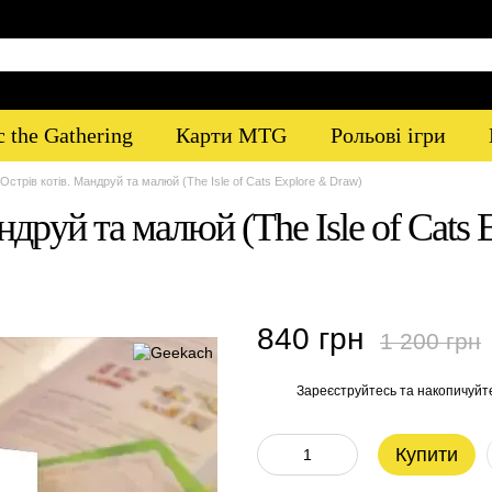
 the Gathering
Карти MTG
Рольові ігри
Острів котів. Мандруй та малюй (The Isle of Cats Explore & Draw)
ндруй та малюй (The Isle of Cats
840 грн
1 200 грн
Зареєструйтесь
та накопичуйт
%
Купити