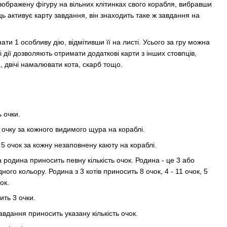
зображену фігуру на вільних клітинках свого корабля, вибравши
ць активує карту завдання, він знаходить таке ж завдання на
ти 1 особливу дію, відмітивши її на листі. Усього за гру можна
і дії дозволяють отримати додаткові карти з інших стовпців,
, двічі намалювати кота, скарб тощо.
 очки.
1 очку за кожного видимого щура на кораблі.
 5 очок за кожну незаповнену каюту на кораблі.
а родина приносить певну кількість очок. Родина - це 3 або
ного кольору. Родина з 3 котів приносить 8 очок, 4 - 11 очок, 5
ок.
ить 3 очки.
авдання приносить указану кількість очок.