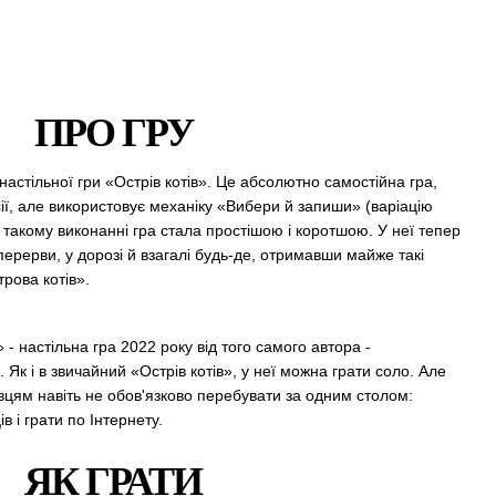
ПРО ГРУ
астільної гри «Острів котів». Це абсолютно самостійна гра,
ії, але використовує механіку «Вибери й запиши» (варіацію
. У такому виконанні гра стала простішою і коротшою. У неї тепер
 перерви, у дорозі й взагалі будь-де, отримавши майже такі
трова котів».
» - настільна гра 2022 року від того самого автора -
к і в звичайний «Острів котів», у неї можна грати соло. Але
равцям навіть не обов'язково перебувати за одним столом:
 і грати по Інтернету.
ЯК ГРАТИ