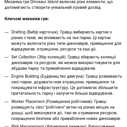
Механіка гри Dinosaur Island включає різні елементи, що
допомагають створити унікальний ігровий досвід.
Ключові механіки гри:
Drafting (Вибір карточок): Гравці вибирають картки з
різних стеків, які впливають на їхні парки. Ці картки
можуть включати різні типи динозаврів, приміщення для
відвідувачів, атракціони, ресурси та інші дії.
Set Collection (Збір колекцій): Гравці збирають колекції
динозаврів та ресурсів, які можна використовувати для
збудови парку та приваблення відвідувачів.
Engine Building (Будівництво двигуна): Гравці розвивають
свої парки, додавати нові атракціони, приміщення та
покращувати інфраструктуру. Це допомагає збільшити
притягальність парку і залучити більше відвідувачів.
Worker Placement (Розміщення робітників): Гравці
розміщують свої "робітничі" мітки на різних місцях на
дошці, щоб виконувати дії, такі як отримання ресурсів,
покращення безпеки або приваблення нових динозаврів.
Risk Management (Управління ризиком): Вирощування