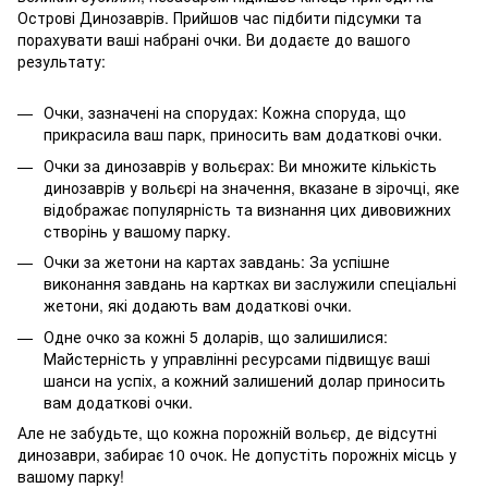
Острові Динозаврів. Прийшов час підбити підсумки та
порахувати ваші набрані очки. Ви додаєте до вашого
результату:
Очки, зазначені на спорудах: Кожна споруда, що
прикрасила ваш парк, приносить вам додаткові очки.
Очки за динозаврів у вольєрах: Ви множите кількість
динозаврів у вольєрі на значення, вказане в зірочці, яке
відображає популярність та визнання цих дивовижних
створінь у вашому парку.
Очки за жетони на картах завдань: За успішне
виконання завдань на картках ви заслужили спеціальні
жетони, які додають вам додаткові очки.
Одне очко за кожні 5 доларів, що залишилися:
Майстерність у управлінні ресурсами підвищує ваші
шанси на успіх, а кожний залишений долар приносить
вам додаткові очки.
Але не забудьте, що кожна порожній вольєр, де відсутні
динозаври, забирає 10 очок. Не допустіть порожніх місць у
вашому парку!