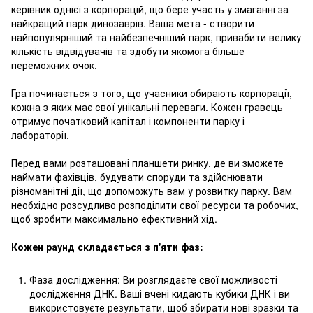
керівник однієї з корпорацій, що бере участь у змаганні за
найкращий парк динозаврів. Ваша мета - створити
найпопулярніший та найбезпечніший парк, привабити велику
кількість відвідувачів та здобути якомога більше
переможних очок.
Гра починається з того, що учасники обирають корпорації,
кожна з яких має свої унікальні переваги. Кожен гравець
отримує початковий капітал і компоненти парку і
лабораторії.
Перед вами розташовані планшети ринку, де ви зможете
наймати фахівців, будувати споруди та здійснювати
різноманітні дії, що допоможуть вам у розвитку парку. Вам
необхідно розсудливо розподілити свої ресурси та робочих,
щоб зробити максимально ефективний хід.
Кожен раунд складається з п'яти фаз:
Фаза дослідження: Ви розглядаєте свої можливості
дослідження ДНК. Ваші вчені кидають кубики ДНК і ви
використовуєте результати, щоб збирати нові зразки та