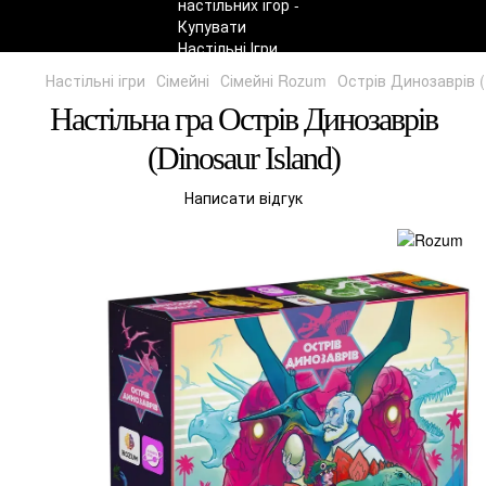
Настільні ігри
Сімейні
Сімейні Rozum
Острів Динозаврів (
Настільна гра Острів Динозаврів
(Dinosaur Island)
Написати відгук