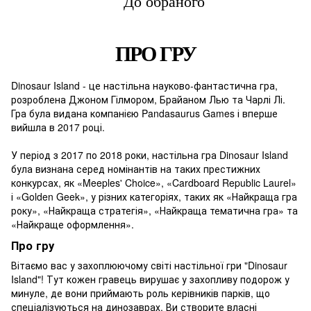
До обраного
ПРО ГРУ
Dinosaur Island - це настільна науково-фантастична гра,
розроблена Джоном Гілмором, Брайаном Лью та Чарлі Лі.
Гра була видана компанією Pandasaurus Games і вперше
вийшла в 2017 році.
У період з 2017 по 2018 роки, настільна гра Dinosaur Island
була визнана серед номінантів на таких престижних
конкурсах, як «Meeples' Choice», «Cardboard Republic Laurel»
і «Golden Geek», у різних категоріях, таких як «Найкраща гра
року», «Найкраща стратегія», «Найкраща тематична гра» та
«Найкраще оформлення».
Про гру
Вітаємо вас у захоплюючому світі настільної гри "Dinosaur
Island"! Тут кожен гравець вирушає у захопливу подорож у
минуле, де вони приймають роль керівників парків, що
спеціалізуються на динозаврах. Ви створите власні