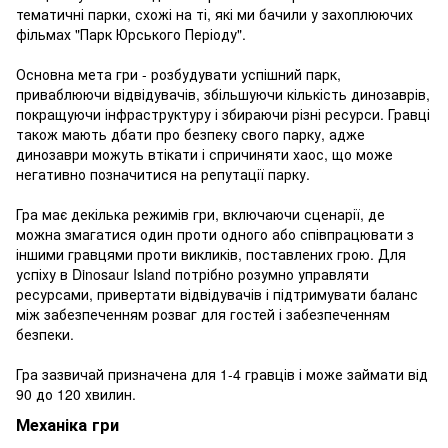
тематичні парки, схожі на ті, які ми бачили у захоплюючих
фільмах "Парк Юрського Періоду".
Основна мета гри - розбудувати успішний парк,
приваблюючи відвідувачів, збільшуючи кількість динозаврів,
покращуючи інфраструктуру і збираючи різні ресурси. Гравці
також мають дбати про безпеку свого парку, адже
динозаври можуть втікати і спричиняти хаос, що може
негативно позначитися на репутації парку.
Гра має декілька режимів гри, включаючи сценарії, де
можна змагатися один проти одного або співпрацювати з
іншими гравцями проти викликів, поставлених грою. Для
успіху в Dinosaur Island потрібно розумно управляти
ресурсами, привертати відвідувачів і підтримувати баланс
між забезпеченням розваг для гостей і забезпеченням
безпеки.
Гра зазвичай призначена для 1-4 гравців і може займати від
90 до 120 хвилин.
Механіка гри