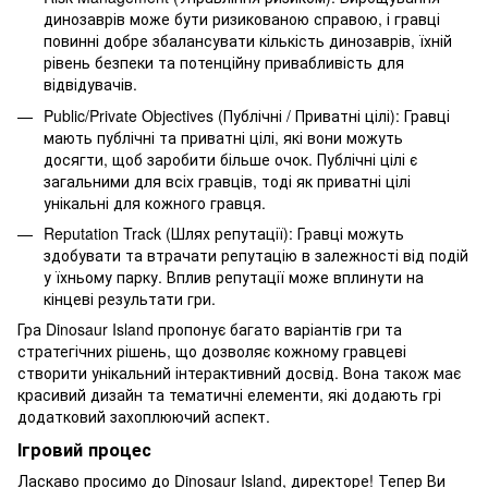
динозаврів може бути ризикованою справою, і гравці
повинні добре збалансувати кількість динозаврів, їхній
рівень безпеки та потенційну привабливість для
відвідувачів.
Public/Private Objectives (Публічні / Приватні цілі): Гравці
мають публічні та приватні цілі, які вони можуть
досягти, щоб заробити більше очок. Публічні цілі є
загальними для всіх гравців, тоді як приватні цілі
унікальні для кожного гравця.
Reputation Track (Шлях репутації): Гравці можуть
здобувати та втрачати репутацію в залежності від подій
у їхньому парку. Вплив репутації може вплинути на
кінцеві результати гри.
Гра Dinosaur Island пропонує багато варіантів гри та
стратегічних рішень, що дозволяє кожному гравцеві
створити унікальний інтерактивний досвід. Вона також має
красивий дизайн та тематичні елементи, які додають грі
додатковий захоплюючий аспект.
Ігровий процес
Ласкаво просимо до Dinosaur Island, директоре! Тепер Ви