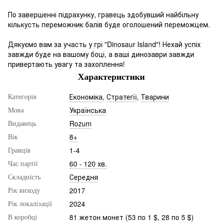
По завершенні підрахунку, гравець здобувший найбільну
кількусть переможник балів буде оголошений переможцем.
Дякуємо вам за участь у грі "Dinosaur Island"! Нехай успіх
завжди буде на вашому боці, а ваші динозаври завжди
привертають увагу та захоплення!
Характеристики
Економіка
,
Стратегії
,
Тварини
Категорія
Українська
Мова
Rozum
Видавець
8+
Вік
1-4
Гравців
60 - 120 хв.
Час партії
Середня
Складність
2017
Рік виходу
2024
Рік локалізації
81 жетон монет (53 по 1 $, 28 по 5 $)
В коробці