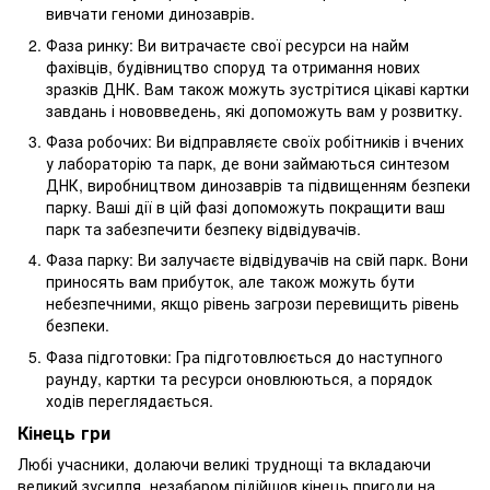
вивчати геноми динозаврів.
Фаза ринку: Ви витрачаєте свої ресурси на найм
фахівців, будівництво споруд та отримання нових
зразків ДНК. Вам також можуть зустрітися цікаві картки
завдань і нововведень, які допоможуть вам у розвитку.
Фаза робочих: Ви відправляєте своїх робітників і вчених
у лабораторію та парк, де вони займаються синтезом
ДНК, виробництвом динозаврів та підвищенням безпеки
парку. Ваші дії в цій фазі допоможуть покращити ваш
парк та забезпечити безпеку відвідувачів.
Фаза парку: Ви залучаєте відвідувачів на свій парк. Вони
приносять вам прибуток, але також можуть бути
небезпечними, якщо рівень загрози перевищить рівень
безпеки.
Фаза підготовки: Гра підготовлюється до наступного
раунду, картки та ресурси оновлюються, а порядок
ходів переглядається.
Кінець гри
Любі учасники, долаючи великі труднощі та вкладаючи
великий зусилля, незабаром підійшов кінець пригоди на