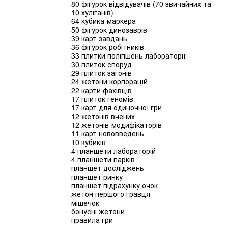
80 фігурок відвідувачів (70 звичайних та
10 хуліганів)
64 кубика-маркера
50 фігурок динозаврів
39 карт завдань
36 фігурок робітників
33 плитки поліпшень лабораторії
30 плиток споруд
29 плиток загонів
24 жетони корпорацій
22 карти фахівців
17 плиток геномів
17 карт для одиночної гри
12 жетонів вчених
12 жетонів-модифікаторів
11 карт нововведень
10 кубиків
4 планшети лабораторій
4 планшети парків
планшет досліджень
планшет ринку
планшет підрахунку очок
жетон першого гравця
мішечок
бонусні жетони
правила гри