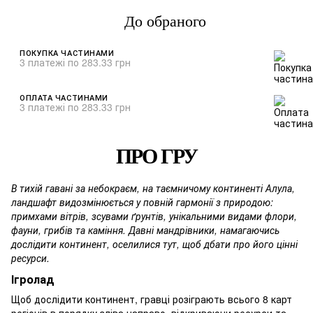
До обраного
ПОКУПКА ЧАСТИНАМИ
3 платежі по 283.33 грн
ОПЛАТА ЧАСТИНАМИ
3 платежі по 283.33 грн
ПРО ГРУ
В тихій гавані за небокраєм, на таємничому континенті Алула,
ландшафт видозмінюється у повній гармонії з природою:
примхами вітрів, зсувами ґрунтів, унікальними видами флори,
фауни, грибів та каміння. Давні мандрівники, намагаючись
дослідити континент, оселилися тут, щоб дбати про його цінні
ресурси.
Ігролад
Щоб дослідити континент, гравці розіграють всього 8 карт
регіонів в порядку зліва направо, відкриваючи ресурси та