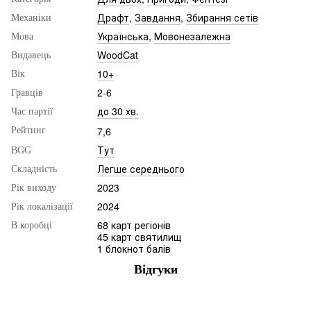
Драфт
,
Завдання
,
Збирання сетів
Механіки
Українська
,
Мовонезалежна
Мова
WoodCat
Видавець
10+
Вік
2-6
Гравців
до 30 хв.
Час партії
7,6
Рейтинг
Тут
BGG
Легше середнього
Складність
2023
Рік виходу
2024
Рік локалізації
68 карт регіонів
В коробці
45 карт святилищ
1 блокнот балів
Відгуки