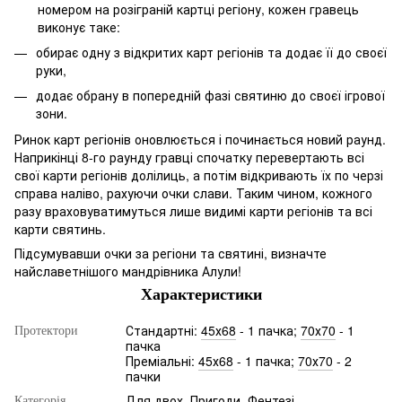
номером на розіграній картці регіону, кожен гравець
виконує таке:
обирає одну з відкритих карт регіонів та додає її до своєї
руки,
додає обрану в попередній фазі святиню до своєї ігрової
зони.
Ринок карт регіонів оновлюється і починається новий раунд.
Наприкінці 8-го раунду гравці спочатку перевертають всі
свої карти регіонів долілиць, а потім відкривають їх по черзі
справа наліво, рахуючи очки слави. Таким чином, кожного
разу враховуватимуться лише видимі карти регіонів та всі
карти святинь.
Підсумувавши очки за регіони та святині, визначте
найславетнішого мандрівника Алули!
Характеристики
Стандартні:
45х68
- 1 пачка;
70х70
- 1
Протектори
пачка
Преміальні:
45х68
- 1 пачка;
70х70
- 2
пачки
Для двох
,
Пригоди
,
Фентезі
Категорія