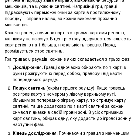
мешканців, та шукаючи святині. Наприкінці гри, гравці
підраховують переможні очки за карти в протилежному
порядку – справа наліво, за кожне виконане прохання
мешканців.
Кожен гравець починає партію з трьома картами регіонів,
які нікому не показує. В центрі столу відкривається кількість
карт регіонів на 1 більша, ніж кількість гравців. Поряд
розміщується стос святинь.
Гра триває 8 раундів, кожен з яких складається з трьох фаз:
Дослідження.
Гравці одночасно обирають по 1 карті з
руки і розігрують їх перед собою, праворуч від карти
попереднього раунду.
Пошук святинь
(окрім першого раунду). Якщо гравець
розіграв карту з номером у лівому верхньому куті,
більшим за попередню зіграну карту, то отримує карту
святині, та ще додатково по 1 карті святині за кожен
символ підказки в своїй ігровій зоні. З усіх отриманих
карт святинь, обирає одну, яку додасть до ігрової зони у
наступній фазі.
Кінець дослідження.
Починаючи з гравця з найменшим