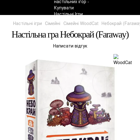
Настільні ігри
Сімейні
Сімейні WoodCat
Небокрай (Farawa
Настільна гра Небокрай (Faraway)
Написати відгук