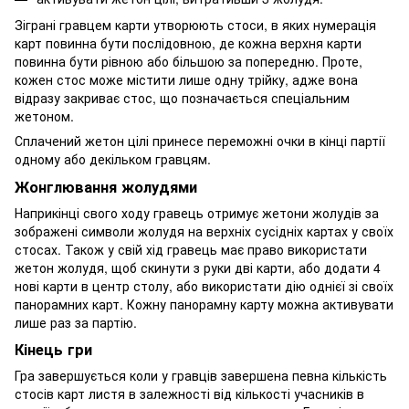
Зіграні гравцем карти утворюють стоси, в яких нумерація
карт повинна бути послідовною, де кожна верхня карти
повинна бути рівною або більшою за попередню. Проте,
кожен стос може містити лише одну трійку, адже вона
відразу закриває стос, що позначається спеціальним
жетоном.
Сплачений жетон цілі принесе переможні очки в кінці партії
одному або декільком гравцям.
Жонглювання жолудями
Наприкінці свого ходу гравець отримує жетони жолудів за
зображені символи жолудя на верхніх сусідніх картах у своїх
стосах. Також у свій хід гравець має право використати
жетон жолудя, щоб скинути з руки дві карти, або додати 4
нові карти в центр столу, або використати дію однієї зі своїх
панорамних карт. Кожну панорамну карту можна активувати
лише раз за партію.
Кінець гри
Гра завершується коли у гравців завершена певна кількість
стосів карт листя в залежності від кількості учасників в