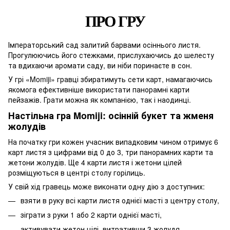
ПРО ГРУ
Імператорський сад залитий барвами осіннього листя.
Прогулюючись його стежками, прислухаючись до шелесту
та вдихаючи аромати саду, ви ніби поринаєте в сон.
У грі «Momiji» гравці збиратимуть сети карт, намагаючись
якомога ефективніше використати панорамні карти
пейзажів. Грати можна як компанією, так і наодинці.
Настільна гра Momiji: осінній букет та жменя
жолудів
На початку гри кожен учасник випадковим чином отримує 6
карт листя з цифрами від 0 до 3, три панорамних карти та
жетони жолудів. Ще 4 карти листя і жетони цілей
розміщуються в центрі столу горілиць.
У свій хід гравець може виконати одну дію з доступних:
взяти в руку всі карти листя однієї масті з центру столу,
зіграти з руки 1 або 2 карти однієї масті,
активувати жетон цілі, витративши 3 жолудя.