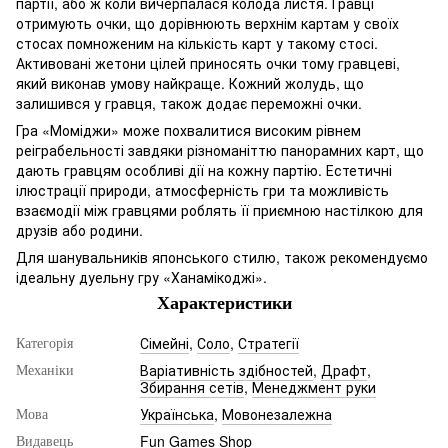
партії, або ж коли вичерпалася колода листя. Гравці
отримують очки, що дорівнюють верхнім картам у своїх
стосах помноженим на кількість карт у такому стосі.
Активовані жетони цілей приносять очки тому гравцеві,
який виконав умову найкраще. Кожний жолудь, що
залишився у гравця, також додає переможні очки.
Гра «Моміджи» може похвалитися високим рівнем
реіграбельності завдяки різноманіттю панорамних карт, що
дають гравцям особливі дії на кожну партію. Естетичні
ілюстрації природи, атмосферність гри та можливість
взаємодії між гравцями роблять її приємною настілкою для
друзів або родини.
Для шанувальників японського стилю, також рекомендуємо
ідеальну дуельну гру «Ханамікоджі».
Характеристики
Сімейні
,
Соло
,
Стратегії
Категорія
Варіативність здібностей
,
Драфт
,
Механіки
Збирання сетів
,
Менеджмент руки
Українська
,
Мовонезалежна
Мова
Fun Games Shop
Видавець