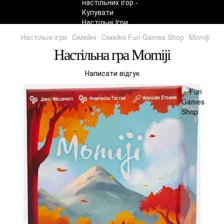
Настільні ігри
Сімейні
Сімейні Fun Games Shop
Momiji
Настільна гра Momiji
Написати відгук