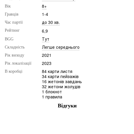
8+
Вік
1-4
Гравців
до 30 хв.
Час партії
6,9
Рейтинг
Тут
BGG
Легше середнього
Складність
2021
Рік виходу
2023
Рік локалізації
84 карти листя
В коробці
34 карти пейзажів
16 жетонів завдань
32 жетони жолудів
1 блокнот
1 правила
Відгуки