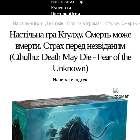
Настільні ігри
Для гіків
Для гіків Ігромаг
Ктулху. Смерть м
Настільна гра Ктулху. Смерть може
вмерти. Страх перед незвіданим
(Cthulhu: Death May Die - Fear of the
Unknown)
Написати відгук