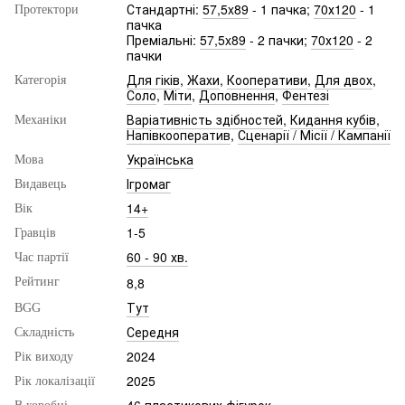
Стандартні:
57,5x89
- 1 пачка;
70х120
- 1
Протектори
пачка
Преміальні:
57,5x89
- 2 пачки;
70х120
- 2
пачки
Для гіків
,
Жахи
,
Кооперативи
,
Для двох
,
Категорія
Соло
,
Міти
,
Доповнення
,
Фентезі
Варіативність здібностей
,
Кидання кубів
,
Механіки
Напівкооператив
,
Сценарії / Місії / Кампанії
Українська
Мова
Ігромаг
Видавець
14+
Вік
1-5
Гравців
60 - 90 хв.
Час партії
8,8
Рейтинг
Тут
BGG
Середня
Складність
2024
Рік виходу
2025
Рік локалізації