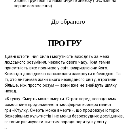
Зареєструйтесь
та накопичуйте знижку (-3% вже на
%
перше замовлення)
До обраного
ПРО ГРУ
Давні істоти, чия сила і могутність виходять за межі
людського розуміння, чекають свого часу. Їхня темна
присутність вже проникає у світ, викривлюючи його.
Команда дослідників наважилася зазирнути в безодню. Та
ті, хто витримав жахи цього незвіданого світу, втратили
більше, ніж просто розум — вони вже не знайдуть шляху
назад.
«Ктулху. Смерть може вмерти. Страх перед незвіданим» —
самостійне продовження атмосферної кооперативної
гри «Ктулху. Смерть може вмерти», що продовжує історію
божевільних культистів і не менш безрозсудних дослідників,
готових ризикувати життям заради порятунку світу.