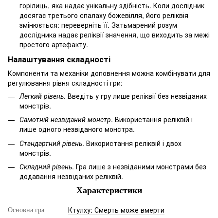
горілиць, яка надає унікальну здібність. Коли дослідник
досягає третього спалаху божевілля, його реліквія
змінюється: переверніть її. Затьмарений розум
дослідника надає реліквії значення, що виходить за межі
простого артефакту.
Налаштування складності
Компоненти та механіки доповнення можна комбінувати для
регулювання рівня складності гри:
Легкий рівень
. Введіть у гру лише реліквії без незвіданих
монстрів.
Самотній незвіданий монстр
. Використання реліквій і
лише одного незвіданого монстра.
Стандартний рівень
. Використання реліквій і двох
монстрів.
Складний рівень
. Гра лише з незвіданими монстрами без
додавання незвіданих реліквій.
Характеристики
Ктулху: Смерть може вмерти
Основна гра