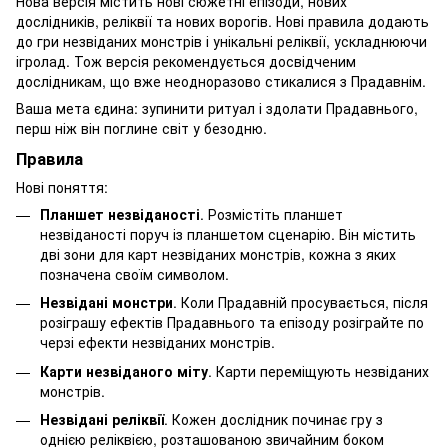
Нова версія містить нові сюжетні епізоди, нових
дослідників, реліквії та нових ворогів. Нові правила додають
до гри незвіданих монстрів і унікальні реліквії, ускладнюючи
ігролад. Тож версія рекомендується досвідченим
дослідникам, що вже неодноразово стикалися з Прадавнім.
Ваша мета єдина: зупинити ритуал і здолати Прадавнього,
перш ніж він поглине світ у безодню.
Правила
Нові поняття:
Планшет незвіданості
. Розмістіть планшет
незвіданості поруч із планшетом сценарію. Він містить
дві зони для карт незвіданих монстрів, кожна з яких
позначена своїм символом.
Незвідані монстри
. Коли Прадавній просувається, після
розіграшу ефектів Прадавнього та епізоду розіграйте по
черзі ефекти незвіданих монстрів.
Карти незвіданого міту
. Карти переміщують незвіданих
монстрів.
Незвідані реліквії
. Кожен дослідник починає гру з
однією реліквією, розташованою звичайним боком