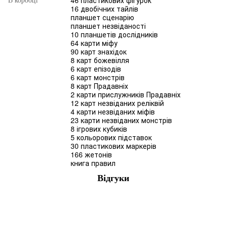
46 пластикових фігурок
В коробці
16 двобічних тайлів
планшет сценарію
планшет незвіданості
10 планшетів дослідників
64 карти міфу
90 карт знахідок
8 карт божевілля
6 карт епізодів
6 карт монстрів
8 карт Прадавніх
2 карти прислужників Прадавніх
12 карт незвіданих реліквій
4 карти незвіданих міфів
23 карти незвіданих монстрів
8 ігрових кубиків
5 кольорових підставок
30 пластикових маркерів
166 жетонів
книга правил
Відгуки