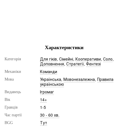
Характеристики
Для гіків
,
Сімейні
,
Кооперативи
,
Соло
,
Категорія
Доповнення
,
Стратегії
,
Фентезі
Команди
Механіки
Українська
,
Мовонезалежна
,
Правила
Мова
українською
Ігромаг
Видавець
14+
Вік
1-5
Гравців
30 - 60 хв.
Час партії
Тут
BGG