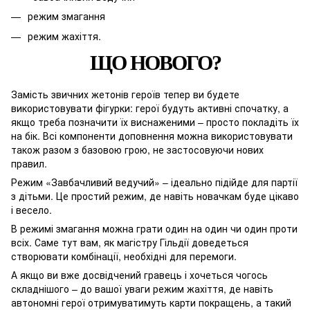
режим змагання
режим жахіття.
ЩО НОВОГО?
Замість звичних жетонів героїв тепер ви будете
використовувати фігурки: герої будуть активні спочатку, а
якщо треба позначити їх виснаженими – просто покладіть їх
на бік. Всі компоненти доповнення можна використовувати
також разом з базовою грою, не застосовуючи нових
правил.
Режим «Завбачливий ведучий» – ідеально підійде для партії
з дітьми. Це простий режим, де навіть новачкам буде цікаво
і весело.
В режимі змагання можна грати один на один чи один проти
всіх. Саме тут вам, як магістру Гільдії доведеться
створювати комбінації, необхідні для перемоги.
А якщо ви вже досвідчений гравець і хочеться чогось
складнішого – до вашої уваги режим жахіття, де навіть
автономні герої отримуватимуть карти покращень, а такий