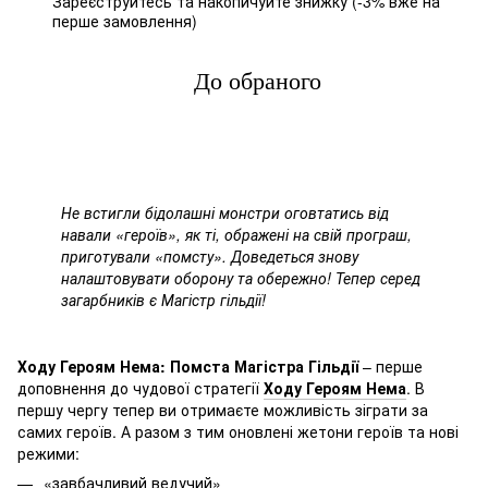
Зареєструйтесь
та накопичуйте знижку (-3% вже на
%
перше замовлення)
До обраного
Не встигли бідолашні монстри оговтатись від
навали «героїв», як ті, ображені на свій програш,
приготували «помсту». Доведеться знову
налаштовувати оборону та обережно! Тепер серед
загарбників є Магістр гільдії!
Ходу Героям Нема: Помста Магістра Гільдії
– перше
доповнення до чудової стратегії
Ходу Героям Нема
. В
першу чергу тепер ви отримаєте можливість зіграти за
самих героїв. А разом з тим оновлені жетони героїв та нові
режими:
«завбачливий ведучий»