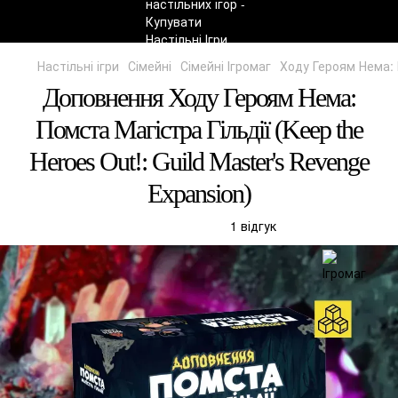
Настільні ігри
Сімейні
Сімейні Ігромаг
Ходу Героям Нема: П
Доповнення Ходу Героям Нема:
Помста Магістра Гільдії (Keep the
Heroes Out!: Guild Master's Revenge
Expansion)
1 відгук