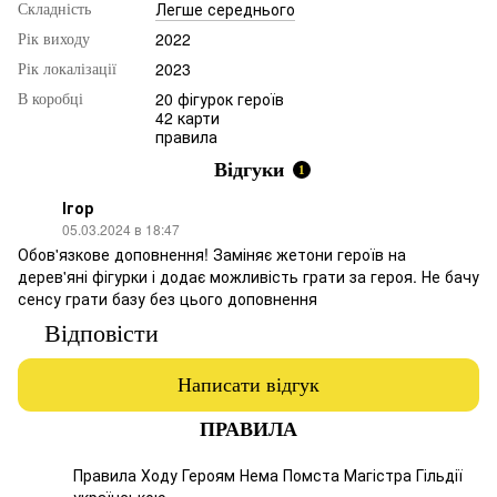
Легше середнього
Складність
2022
Рік виходу
2023
Рік локалізації
20 фігурок героїв
В коробці
42 карти
правила
Відгуки
1
Ігор
05.03.2024 в 18:47
Обов'язкове доповнення! Заміняє жетони героїв на
дерев'яні фігурки і додає можливість грати за героя. Не бачу
сенсу грати базу без цього доповнення
Відповісти
Написати відгук
ПРАВИЛА
Правила Ходу Героям Нема Помста Магістра Гільдії