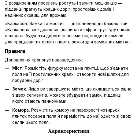
З розширенням поселень ростуть і запити мешканців —
підданці прагнуть кращих доріг, просторіших домів і
надійних сховищ для врожаю.
«Каркасон: Замки та мости» — доповнення до базової гри
«Каркасон», яке дозволяє розвивати інфраструктуру ваших
володінь: будувати дороги через мости, зводити комори
для працьовитих селян і навіть замки для заможних містян.
Правила
Доповнення пропонує нововведення:
Міст
. Розмістіть фігурку моста на плитці, щоб з’єднати
поля на її протилежних краях і створити нові шляхи для
побудови доріг.
Замок
. Якщо ви завершуєте місто, що складається рівно
з двох сегментів, можете збудувати замок, підданці
якого стають панночками.
Комора
. Розмістіть комору на перехресті чотирьох
плиток посеред поля й перемістіть до неї одного зі своїх
селян цього поля.
Характеристики