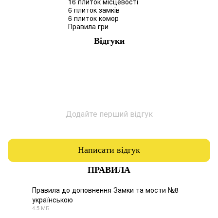
16 плиток місцевості
6 плиток замків
6 плиток комор
Правила гри
Відгуки
Додайте перший відгук
Написати відгук
ПРАВИЛА
Правила до доповнення Замки та мости №8
українською
PDF
4.5 МБ