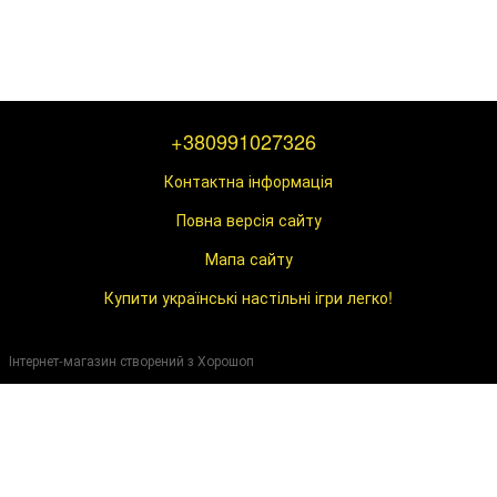
+380991027326
Контактна інформація
Повна версія сайту
Мапа сайту
Купити українські настільні ігри легко!
Інтернет-магазин створений з Хорошоп