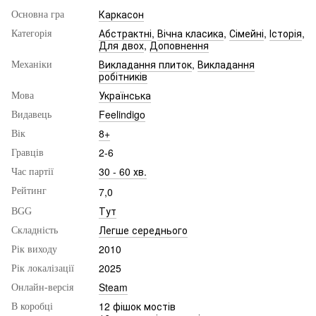
Каркасон
Основна гра
Абстрактні
,
Вічна класика
,
Сімейні
,
Історія
,
Категорія
Для двох
,
Доповнення
Викладання плиток
,
Викладання
Механіки
робітників
Українська
Мова
Feelindigo
Видавець
8+
Вік
2-6
Гравців
30 - 60 хв.
Час партії
7,0
Рейтинг
Тут
BGG
Легше середнього
Складність
2010
Рік виходу
2025
Рік локалізації
Steam
Онлайн-версія
12 фішок мостів
В коробці