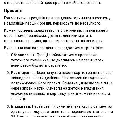
створюють затишний простір для сімейного дозвілля.
Правила
Гра містить 10 розділів по 4 завдання-годинники в кожному.
Подолавши перший розділ, переходьте до наступного.
Кожен годинник складається з 6 сегментів, які пов’язані з
особливими правилами. Деякі годинники містять
центральне правило, що поширюється на всі сегменти.
Виконання кожного завдання складається з трьох фаз:
Обговорення
. Гравці знайомляться з правилами
поточного годинника. Не дивлячись на власні карти,
вони разом будують стратегію.
Розміщення
. Переглянувши власні карти, гравці по черзі
викладають карти долілиць біля сегментів годинника,
дотримуючись його правил. Комунікація дозволена лише
через зіграні карти. Символи на жетоні нагадування
визначають кількість карт, яку гравці можуть викласти
горілиць.
Відкриття
. Перевірте, чи суми значень карт у сегментах
йдуть у порядку зростання та не перевищують значення
24. Якщо всі умови розміщення й завдання виконані,