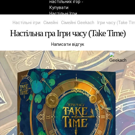
Настільні ігри
Сімейні
Сімейні Geekach
Ігри часу (Take Ti
Настільна гра Ігри часу (Take Time)
Написати відгук