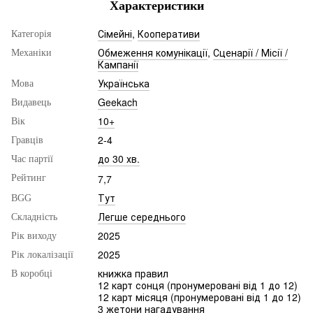
Характеристики
Сімейні
,
Кооперативи
Категорія
Обмеження комунікації
,
Сценарії / Місії /
Механіки
Кампанії
Українська
Мова
Geekach
Видавець
10+
Вік
2-4
Гравців
до 30 хв.
Час партії
7,7
Рейтинг
Тут
BGG
Легше середнього
Складність
2025
Рік виходу
2025
Рік локалізації
книжка правил
В коробці
12 карт сонця (пронумеровані від 1 до 12)
12 карт місяця (пронумеровані від 1 до 12)
3 жетони нагадування