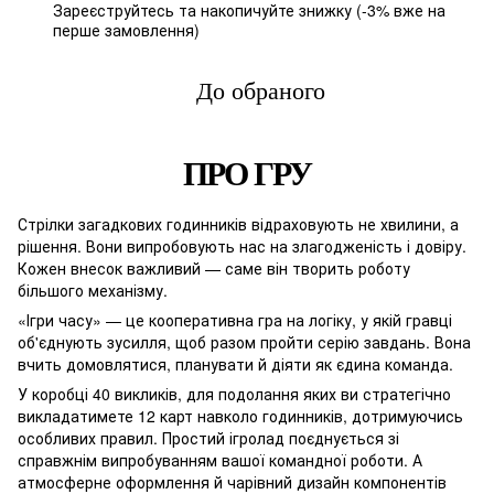
Зареєструйтесь
та накопичуйте знижку (-3% вже на
%
перше замовлення)
До обраного
ПРО ГРУ
Стрілки загадкових годинників відраховують не хвилини, а
рішення. Вони випробовують нас на злагодженість і довіру.
Кожен внесок важливий — саме він творить роботу
більшого механізму.
«Ігри часу» — це кооперативна гра на логіку, у якій гравці
об'єднують зусилля, щоб разом пройти серію завдань. Вона
вчить домовлятися, планувати й діяти як єдина команда.
У коробці 40 викликів, для подолання яких ви стратегічно
викладатимете 12 карт навколо годинників, дотримуючись
особливих правил. Простий ігролад поєднується зі
справжнім випробуванням вашої командної роботи. А
атмосферне оформлення й чарівний дизайн компонентів