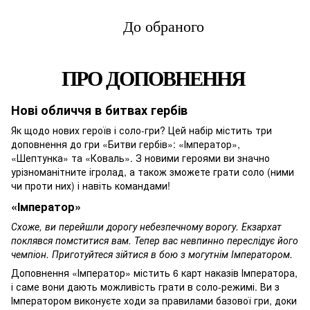
До обраного
ПРО ДОПОВНЕННЯ
Нові обличчя в битвах гербів
Як щодо нових героїв і соло-гри? Цей набір містить три
доповнення до гри «Битви гербів»: «Імператор»,
«Шептунка» та «Коваль». З новими героями ви значно
урізноманітните ігролад, а також зможете грати соло (ними
чи проти них) і навіть командами!
«Імператор»
Схоже, ви перейшли дорогу небезпечному ворогу. Екзархат
поклявся помститися вам. Тепер вас невпинно переслідує його
чемпіон. Приготуйтеся зійтися в бою з могутнім Імператором.
Доповнення «Імператор» містить 6 карт наказів Імператора,
і саме вони дають можливість грати в соло-режимі. Ви з
Імператором виконуєте ходи за правилами базової гри, доки