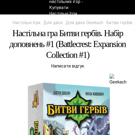
Настільні ігри
Для двох
Для двох Geekach
Битви гербів. 
Настільна гра Битви гербів. Набір
доповнень #1 (Battlecrest: Expansion
Collection #1)
Написати відгук