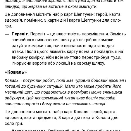
розвинула свої вбивчі здібності. Шептунка здатна напасти так
швидко, що жертва не встигне й оком змигнути.
Це доповнення містить набір карт Шептунки: герой, карта
здоров’я, помічник, 3 карти дій і карта Шептунки для соло-
гри.
Переліт.
Переліт – це властивість переміщення. Замість
звичайного визначення шляху до потрібної комірки,
рахуйте комірки так, наче визначаєте відстань для
атаки. Після цього візьміть карту воїна й покладіть її на
вибрану комірку, ніби воїн миттєво перестрибнув туди,
ігноруючи ворогів або локації на своєму шляху.
«Коваль»
Коваль – потужний робот, який має чудовий бойовий арсенал і
готовий до будь-яких ситуацій. Мало хто може пробити його
масивний щит, що подвоюється в розмірах і може зненацька
вибухнути. Цей непереможний титан знає безліч способів
знищення ворогів і йому ніколи не заважають емоції.
Це доповнення містить набір карт Коваля: герой, карта
здоров’я, карта предмета, 3 карти дій і карта Коваля для
соло-гри.
Карта предмета: Вибуховий щит.
Вибуховий щит має