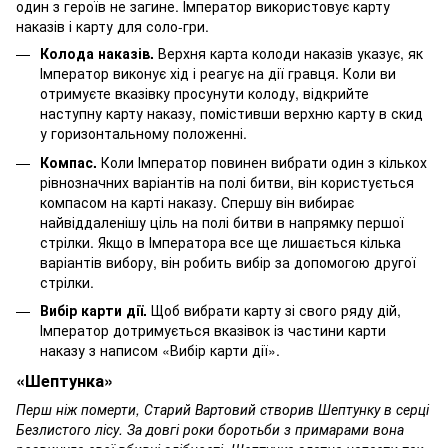
один з героїв не загине. Імператор використовує карту
наказів і карту для соло-гри.
Колода наказів.
Верхня карта колоди наказів указує, як
Імператор виконує хід і реагує на дії гравця. Коли ви
отримуєте вказівку просунути колоду, відкрийте
наступну карту наказу, помістивши верхню карту в скид
у горизонтальному положенні.
Компас.
Коли Імператор повинен вибрати один з кількох
рівнозначних варіантів на полі битви, він користується
компасом на карті наказу. Спершу він вибирає
найвіддаленішу ціль на полі битви в напрямку першої
стрілки. Якщо в Імператора все ще лишається кілька
варіантів вибору, він робить вибір за допомогою другої
стрілки.
Вибір карти дії.
Щоб вибрати карту зі свого ряду дій,
Імператор дотримується вказівок із частини карти
наказу з написом «Вибір карти дії».
«Шептунка»
Перш ніж померти, Старий Вартовий створив Шептунку в серці
Безлистого лісу. За довгі роки боротьби з примарами вона