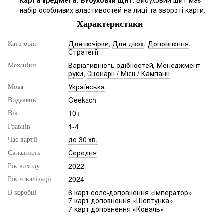
набір особливих властивостей на лиці та звороті карти.
Характеристики
Для вечірки
,
Для двох
,
Доповнення
,
Категорія
Стратегії
Варіативність здібностей
,
Менеджмент
Механіки
руки
,
Сценарії / Місії / Кампанії
Українська
Мова
Geekach
Видавець
10+
Вік
1-4
Гравців
до 30 хв.
Час партії
Середня
Складність
2022
Рік виходу
2024
Рік локалізації
6 карт соло-доповнення «Імператор»
В коробці
7 карт доповнення «Шептунка»
7 карт доповнення «Коваль»