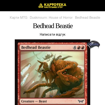
Карти MTG
Duskmourn: House of Horror
Bedhead Beastie
Bedhead Beastie
Написати відгук