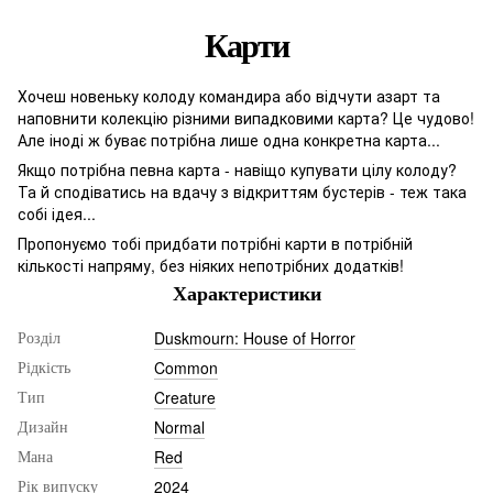
Карти
Хочеш новеньку колоду командира або відчути азарт та
наповнити колекцію різними випадковими карта? Це чудово!
Але іноді ж буває потрібна лише одна конкретна карта...
Якщо потрібна певна карта - навіщо купувати цілу колоду?
Та й сподіватись на вдачу з відкриттям бустерів - теж така
собі ідея...
Пропонуємо тобі придбати потрібні карти в потрібній
кількості напряму, без ніяких непотрібних додатків!
Характеристики
Duskmourn: House of Horror
Розділ
Common
Рідкість
Creature
Тип
Normal
Дизайн
Red
Мана
2024
Рік випуску