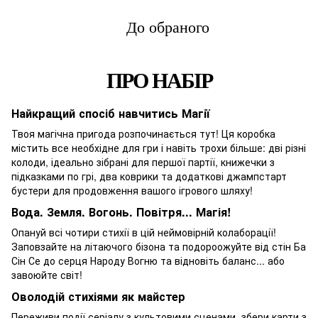
До обраного
ПРО НАБІР
Найкращий спосіб навчитись Магії
Твоя магічна пригода розпочинається тут! Ця коробка
містить все необхідне для гри і навіть трохи більше: дві різні
колоди, ідеально зібрані для першої партії, книжечки з
підказками по грі, два коврики та додаткові джампстарт
бустери для продовження вашого ігрового шляху!
Вода. Земля. Вогонь. Повітря... Магія!
Опануй всі чотири стихії в цій неймовірній колаборації!
Заповзайте на літаючого бізона та подороожуйте від стін Ба
Сін Се до серця Народу Вогню та відновіть баланс... або
завоюйте світ!
Оволодій стихіями як майстер
Переживи події серіалу з культовими сценами, збери карти з