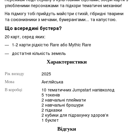
улюбленими персонажами та підкори тематичні механіки!
На підмогу тобі прийдуть майстри стихій, гібридні тварини
та союзнизники з мечами, бумерангами... та капустою.
Що всередині бустера?
20 карт, серед яких:
1-2 карти рідкістю Rare або Mythic Rare
достатня кількість земель
Характеристики
2025
Рік виходу
Англійська
Мова
10 тематичних Jumpstart напівколод
В коробці
5 токенів
2 навчальні плеймати
2 навчальні брошури
2 підказки
2 кубики для підрахунку здоров'я
1 буклет
Відгуки