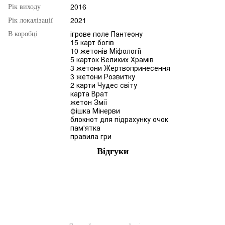
2016
Рік виходу
2021
Рік локалізації
ігрове поле Пантеону
В коробці
15 карт богів
10 жетонів Міфології
5 карток Великих Храмів
3 жетони Жертвопринесення
3 жетони Розвитку
2 карти Чудес світу
карта Врат
жетон Змії
фішка Мінерви
блокнот для підрахунку очок
пам'ятка
правила гри
Відгуки