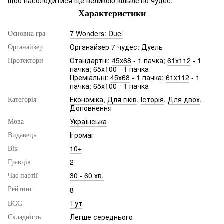
щоб насолодитися ще великою кількістю чудес.
Характеристики
7 Wonders: Duel
Основна гра
Органайзер 7 чудес: Дуель
Органайзер
Стандартні:
45х68
- 1 пачка;
61x112
- 1
Протектори
пачка;
65х100
- 1 пачка
Преміальні:
45х68
- 1 пачка;
61x112
- 1
пачка;
65х100
- 1 пачка
Економіка
,
Для гіків
,
Історія
,
Для двох
,
Категорія
Доповнення
Українська
Мова
Ігромаг
Видавець
10+
Вік
2
Гравців
30 - 60 хв.
Час партії
8
Рейтинг
Тут
BGG
Легше середнього
Складність