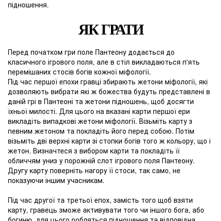
підношення.
ЯК ГРАТИ
Перед початком гри поле Пантеону додається до
класичного ігрового поля, але в стіл викладаються п'ять
перемішаних стосів богів кожної міфології.
Під час першої епохи гравці збирають жетони міфології, які
дозволяють вибрати які ж божества будуть представлені в
даній грі в Пантеоні та жетони підношень, щоб досягти
їхньої милості. Для цього на вказані карти першої ери
викладіть випадкові жетони міфології. Візьміть карту з
певним жетоном та покладіть його перед собою. Потім
візьміть дві верхні карти зі стопки богів того ж кольору, що і
жетон. Визначтеся з вибором карти та покладіть її
обличчям униз у порожній слот ігрового поля Пантеону.
Другу карту поверніть нагору її стоси, так само, не
показуючи іншим учасникам.
Під час другої та третьої епох, замість того щоб взяти
карту, гравець зможе активувати того чи іншого бога, або
богиню, для цього робляться підношення та відповідна