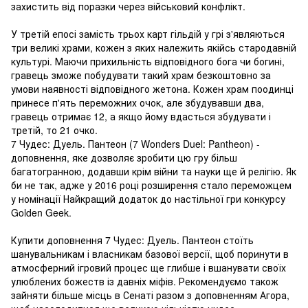
захистить від поразки через військовий конфлікт.
У третій епосі замість трьох карт гільдій у грі з'являються
три великі храми, кожен з яких належить якійсь стародавній
культурі. Маючи прихильність відповідного бога чи богині,
гравець зможе побудувати такий храм безкоштовно за
умови наявності відповідного жетона. Кожен храм поодинці
принесе п'ять переможних очок, але збудувавши два,
гравець отримає 12, а якщо йому вдасться збудувати і
третій, то 21 очко.
7 Чудес: Дуель. Пантеон (7 Wonders Duel: Pantheon) -
доповнення, яке дозволяє зробити цю гру більш
багатогранною, додавши крім війни та науки ще й релігію. Як
би не так, адже у 2016 році розширення стало переможцем
у номінації Найкращий додаток до настільної гри конкурсу
Golden Geek.
Купити доповнення 7 Чудес: Дуель. Пантеон стоїть
шанувальникам і власникам базової версії, щоб поринути в
атмосферний ігровий процес ще глибше і вшанувати своїх
улюблених божеств із давніх міфів. Рекомендуємо також
зайняти більше місць в Сенаті разом з доповненням Агора,