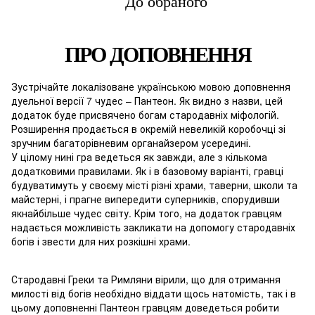
До обраного
ПРО ДОПОВНЕННЯ
Зустрічайте локалізоване українською мовою доповнення
дуельної версії 7 чудес – Пантеон. Як видно з назви, цей
додаток буде присвячено богам стародавніх міфологій.
Розширення продається в окремій невеликій коробочці зі
зручним багаторівневим органайзером усередині.
У цілому нині гра ведеться як завжди, але з кількома
додатковими правилами. Як і в базовому варіанті, гравці
будуватимуть у своєму місті різні храми, таверни, школи та
майстерні, і прагне випередити суперників, спорудивши
якнайбільше чудес світу. Крім того, на додаток гравцям
надається можливість закликати на допомогу стародавніх
богів і звести для них розкішні храми.
Стародавні Греки та Римляни вірили, що для отримання
милості від богів необхідно віддати щось натомість, так і в
цьому доповненні Пантеон гравцям доведеться робити