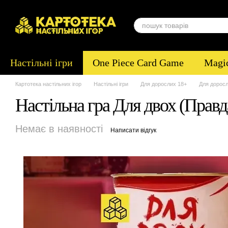
Перейти до основного контенту
Настільні ігри
One Piece Card Game
Magic
Картотека настільних ігор
Настільні ігри
Для дорослих 18+
Для доросл
Настільна гра Для двох (Правда
Немає в наявності
Написати відгук