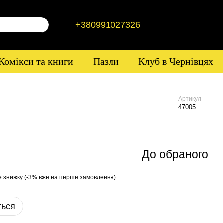
+380991027326
Комікси та книги
Пазли
Клуб в Чернівцях
Артикул
47005
До обраного
е знижку (-3% вже на перше замовлення)
ться