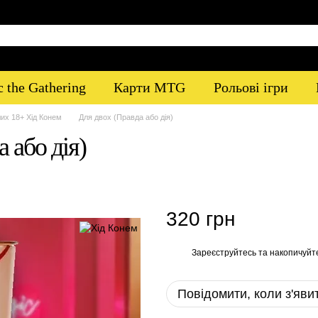
 the Gathering
Карти MTG
Рольові ігри
их 18+ Хід Конем
Для двох (Правда або дія)
 або дія)
320 грн
Зареєструйтесь
та накопичуйт
%
Повідомити, коли з'яви