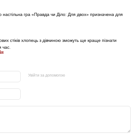
о настільна гра «Правда чи Діло: Для двох» призначена для
ових стіків хлопець з дівчиною зможуть ще краще пізнати
 час.
ія
Увійти за допомогою