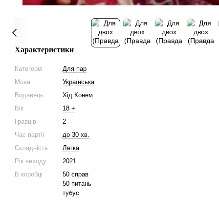
Характеристики
Категорія
Для пар
Мова
Українська
Видавець
Хід Конем
Вік
18 +
Гравців
2
Час партії
до 30 хв.
Складність
Легка
Рік виходу
2021
В коробці
50 справ
50 питань
тубус