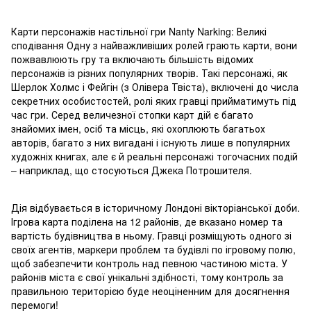
Карти персонажів настільної гри Nanty Narking: Великі
сподівання Одну з найважливіших ролей грають карти, вони
пожвавлюють гру та включають більшість відомих
персонажів із різних популярних творів. Такі персонажі, як
Шерлок Холмс і Фейгін (з Олівера Твіста), включені до числа
секретних особистостей, ролі яких гравці прийматимуть під
час гри. Серед величезної стопки карт дій є багато
знайомих імен, осіб та місць, які охоплюють багатьох
авторів, багато з них вигадані і існують лише в популярних
художніх книгах, але є й реальні персонажі тогочасних подій
– наприклад, що стосуються Джека Потрошителя.
Дія відбувається в історичному Лондоні вікторіанської доби.
Ігрова карта поділена на 12 районів, де вказано номер та
вартість будівництва в ньому. Гравці розміщують одного зі
своїх агентів, маркери проблем та будівлі по ігровому полю,
щоб забезпечити контроль над певною частиною міста. У
районів міста є свої унікальні здібності, тому контроль за
правильною територією буде неоціненним для досягнення
перемоги!