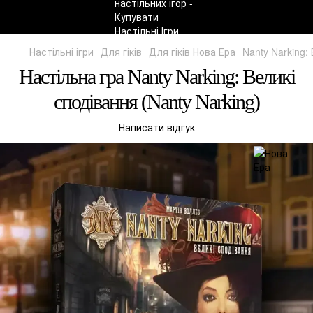
Настільні ігри
Для гіків
Для гіків Нова Ера
Nanty Narking:
Настільна гра Nanty Narking: Великі
сподівання (Nanty Narking)
Написати відгук