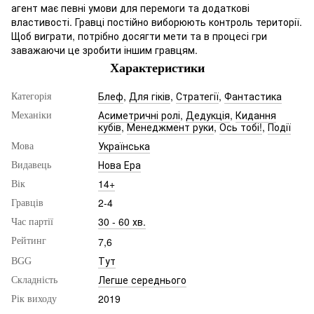
агент має певні умови для перемоги та додаткові
властивості. Гравці постійно виборюють контроль території.
Щоб виграти, потрібно досягти мети та в процесі гри
заважаючи це зробити іншим гравцям.
Характеристики
Блеф
,
Для гіків
,
Стратегії
,
Фантастика
Категорія
Асиметричні ролі
,
Дедукція
,
Кидання
Механіки
кубів
,
Менеджмент руки
,
Ось тобі!
,
Події
Українська
Мова
Нова Ера
Видавець
14+
Вік
2-4
Гравців
30 - 60 хв.
Час партії
7,6
Рейтинг
Тут
BGG
Легше середнього
Складність
2019
Рік виходу