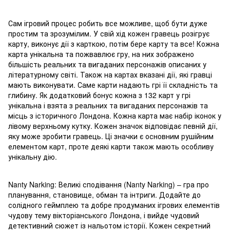
Сам ігровий процес робить все можливе, щоб бути дуже
простим та зрозумілим. У свій хід кожен гравець розігрує
карту, виконує дії з карткою, потім бере карту та все! Кожна
карта унікальна та пожвавлює гру, на них зображено
більшість реальних та вигаданих персонажів описаних у
літературному світі. Також на картах вказані дії, які гравці
мають виконувати. Саме карти надають грі її складність та
глибину. Як додатковий бонус кожна з 132 карт у грі
унікальна і взята з реальних та вигаданих персонажів та
місць з історичного Лондона. Кожна карта має набір іконок у
лівому верхньому кутку. Кожен значок відповідає певній дії,
яку може зробити гравець. Ці значки є основним рушійним
елементом карт, проте деякі карти також мають особливу
унікальну дію.
Nanty Narking: Великі сподівання (Nanty Narking) – гра про
планування, становище, обман та інтриги. Додайте до
солідного геймплею та добре продуманих ігрових елементів
чудову тему вікторіанського Лондона, і вийде чудовий
детективний сюжет із нальотом історії. Кожен секретний