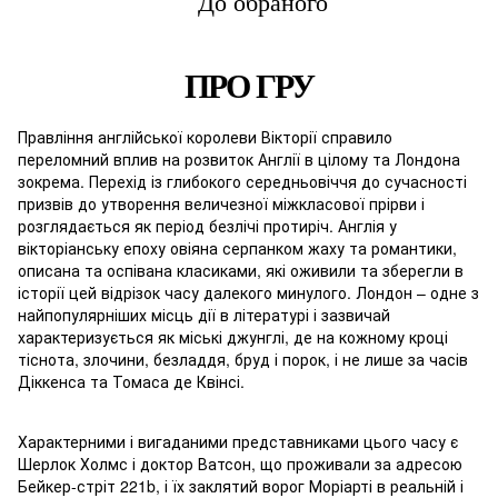
До обраного
ПРО ГРУ
Правління англійської королеви Вікторії справило
переломний вплив на розвиток Англії в цілому та Лондона
зокрема. Перехід із глибокого середньовіччя до сучасності
призвів до утворення величезної міжкласової прірви і
розглядається як період безлічі протиріч. Англія у
вікторіанську епоху овіяна серпанком жаху та романтики,
описана та оспівана класиками, які оживили та зберегли в
історії цей відрізок часу далекого минулого. Лондон – одне з
найпопулярніших місць дії в літературі і зазвичай
характеризується як міські джунглі, де на кожному кроці
тіснота, злочини, безладдя, бруд і порок, і не лише за часів
Діккенса та Томаса де Квінсі.
Характерними і вигаданими представниками цього часу є
Шерлок Холмс і доктор Ватсон, що проживали за адресою
Бейкер-стріт 221b, і їх заклятий ворог Моріарті в реальній і