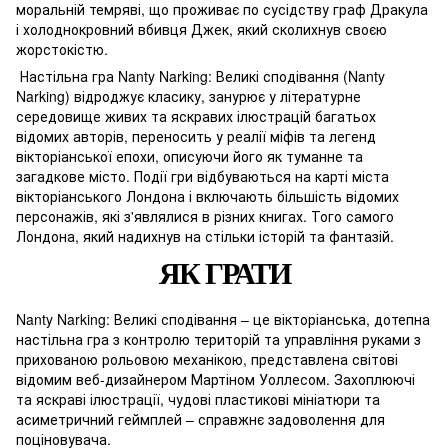
моральній темряві, що проживає по сусідству граф Дракула
і холоднокровний вбивця Джек, який сколихнув своєю
жорстокістю.
Настільна гра Nanty Narking: Великі сподівання (Nanty
Narking) відроджує класику, занурює у літературне
середовище живих та яскравих ілюстрацій багатьох
відомих авторів, переносить у реалії міфів та легенд
вікторіанської епохи, описуючи його як туманне та
загадкове місто. Події гри відбуваються на карті міста
вікторіанського Лондона і включають більшість відомих
персонажів, які з'являлися в різних книгах. Того самого
Лондона, який надихнув на стільки історій та фантазій.
ЯК ГРАТИ
Nanty Narking: Великі сподівання – це вікторіанська, дотепна
настільна гра з контролю територій та управління руками з
прихованою рольовою механікою, представлена ​​світові
відомим веб-дизайнером Мартіном Уоллесом. Захоплюючі
та яскраві ілюстрації, чудові пластикові мініатюри та
асиметричний геймплей – справжнє задоволення для
поціновувача.