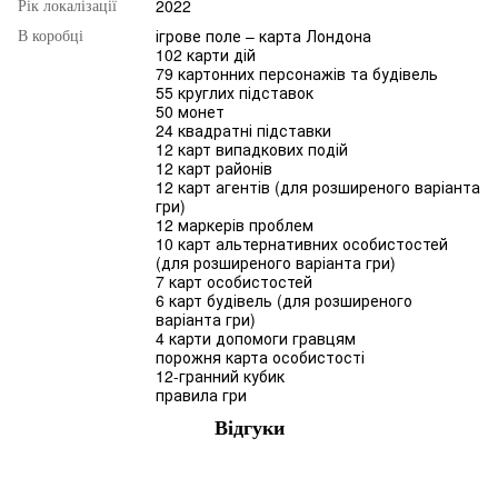
2022
Рік локалізації
ігрове поле – карта Лондона
В коробці
102 карти дій
79 картонних персонажів та будівель
55 круглих підставок
50 монет
24 квадратні підставки
12 карт випадкових подій
12 карт районів
12 карт агентів (для розширеного варіанта
гри)
12 маркерів проблем
10 карт альтернативних особистостей
(для розширеного варіанта гри)
7 карт особистостей
6 карт будівель (для розширеного
варіанта гри)
4 карти допомоги гравцям
порожня карта особистості
12-гранний кубик
правила гри
Відгуки