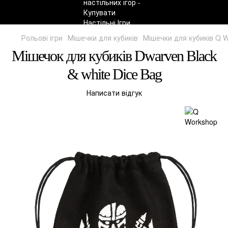
Рольові ігри
Мішечки для кубиків
Мішечки для кубиків Q 
Мішечок для кубиків Dwarven Black
& white Dice Bag
Написати відгук