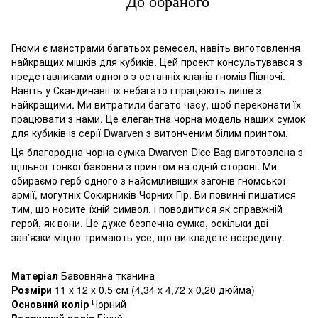
До обраного
Гноми є майстрами багатьох ремесел, навіть виготовлення
найкращих мішків для кубиків. Цей проект консультувався з
представниками одного з останніх кланів гномів Півночі.
Навіть у Скандинавії їх небагато і працюють лише з
найкращими. Ми витратили багато часу, щоб переконати їх
працювати з нами. Це елегантна чорна модель наших сумок
для кубиків із серії Dwarven з витонченим білим принтом.
Ця благородна чорна сумка Dwarven Dice Bag виготовлена з
щільної тонкої бавовни з принтом на одній стороні. Ми
обираємо герб одного з найсміливіших загонів гномської
армії, могутніх Сокирників Чорних Гір. Ви повинні пишатися
тим, що носите їхній символ, і поводитися як справжній
герой, як вони. Це дуже безпечна сумка, оскільки дві
зав’язки міцно тримають усе, що ви кладете всередину.
Матеріал
Бавовняна тканина
Розміри
11 x 12 x 0,5 см (4,34 x 4,72 x 0,20 дюйма)
Основний колір
Чорний