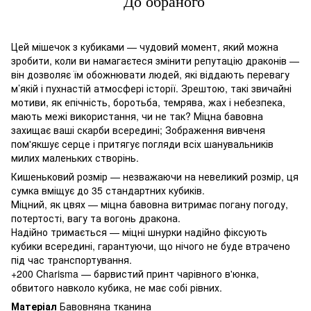
До обраного
Цей мішечок з кубиками — чудовий момент, який можна
зробити, коли ви намагаєтеся змінити репутацію драконів —
він дозволяє їм обожнювати людей, які віддають перевагу
м’якій і пухнастій атмосфері історії. Зрештою, такі звичайні
мотиви, як епічність, боротьба, темрява, жах і небезпека,
мають межі використання, чи не так? Міцна бавовна
захищає ваші скарби всередині; Зображення вивченя
пом'якшує серце і притягує погляди всіх шанувальників
милих маленьких створінь.
Кишеньковий розмір — незважаючи на невеликий розмір, ця
сумка вміщує до 35 стандартних кубиків.
Міцний, як цвях — міцна бавовна витримає погану погоду,
потертості, вагу та вогонь дракона.
Надійно тримається — міцні шнурки надійно фіксують
кубики всередині, гарантуючи, що нічого не буде втрачено
під час транспортування.
+200 Charisma — барвистий принт чарівного в'юнка,
обвитого навколо кубика, не має собі рівних.
Матеріал
Бавовняна тканина