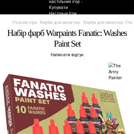
Рольові ігри
Фарби для мініатюр
Фарби для мініатюр The 
Набір фарб Warpaints Fanatic: Washes
Paint Set
Написати відгук