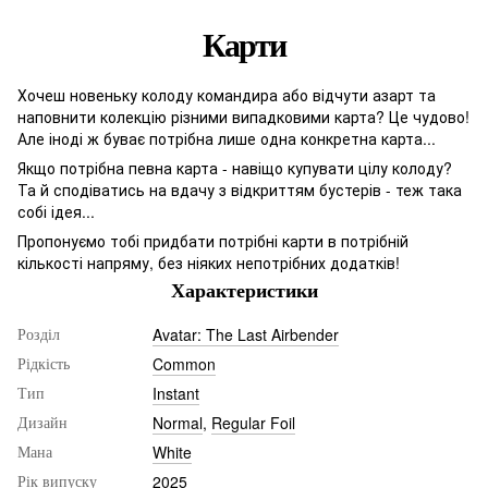
Карти
Хочеш новеньку колоду командира або відчути азарт та
наповнити колекцію різними випадковими карта? Це чудово!
Але іноді ж буває потрібна лише одна конкретна карта...
Якщо потрібна певна карта - навіщо купувати цілу колоду?
Та й сподіватись на вдачу з відкриттям бустерів - теж така
собі ідея...
Пропонуємо тобі придбати потрібні карти в потрібній
кількості напряму, без ніяких непотрібних додатків!
Характеристики
Avatar: The Last Airbender
Розділ
Common
Рідкість
Instant
Тип
Normal
,
Regular Foil
Дизайн
White
Мана
2025
Рік випуску