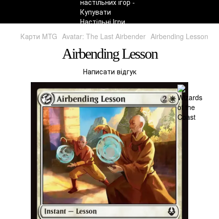
Карти MTG
Avatar: The Last Airbender
Airbending Lesson
Airbending Lesson
Написати відгук