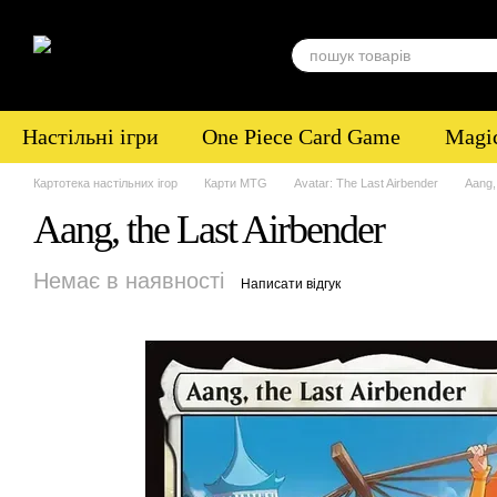
Перейти до основного контенту
Настільні ігри
One Piece Card Game
Magic
Картотека настільних ігор
Карти MTG
Avatar: The Last Airbender
Aang,
Aang, the Last Airbender
Немає в наявності
Написати відгук