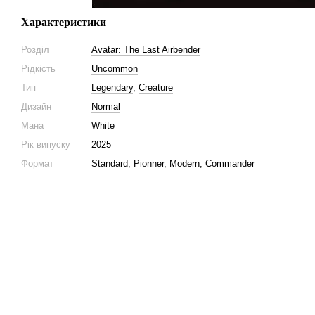
Характеристики
Розділ
Avatar: The Last Airbender
Рідкість
Uncommon
Тип
Legendary
,
Creature
Дизайн
Normal
Мана
White
Рік випуску
2025
Формат
Standard, Pionner, Modern, Commander