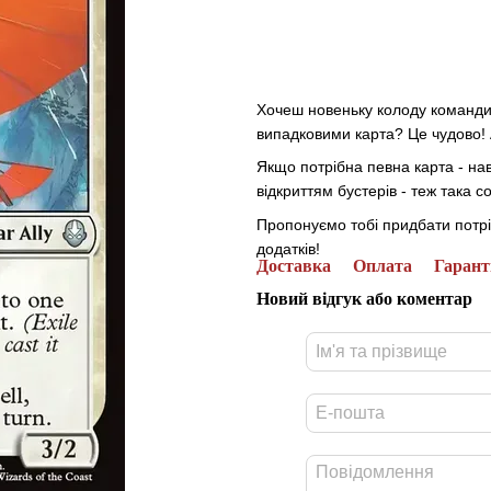
Хочеш новеньку колоду командир
випадковими карта? Це чудово! А
Якщо потрібна певна карта - нав
відкриттям бустерів - теж така соб
Пропонуємо тобі придбати потріб
додатків!
Доставка
Оплата
Гарант
Новий відгук або коментар