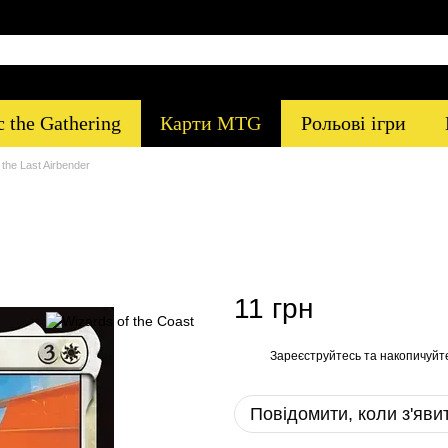
 the Gathering
Карти MTG
Рольові ігри
 the Last Airbender
11 грн
Зареєструйтесь
та накопичуйт
%
Повідомити, коли з'яви