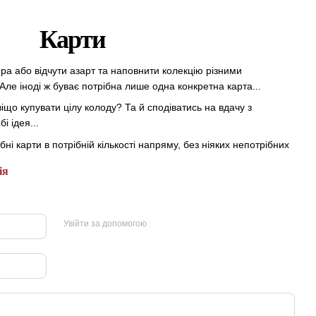
Карти
а або відчути азарт та наповнити колекцію різними
ле іноді ж буває потрібна лише одна конкретна карта...
іщо купувати цілу колоду? Та й сподіватись на вдачу з
і ідея...
ні карти в потрібній кількості напряму, без ніяких непотрібних
ія
Увійти за допомогою