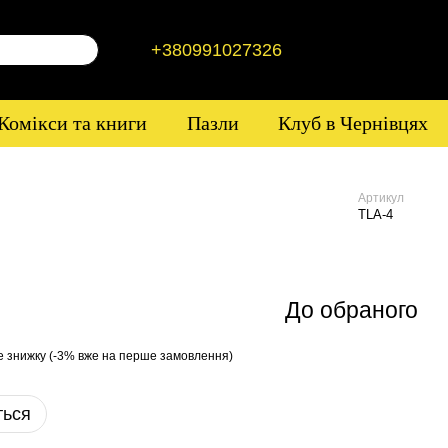
+380991027326
Комікси та книги
Пазли
Клуб в Чернівцях
Артикул
TLA-4
До обраного
е знижку (-3% вже на перше замовлення)
ться